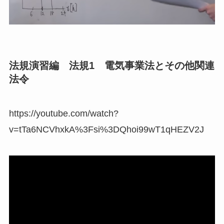
法規演習編 法規1 電気事業法とその他関連
法令
https://youtube.com/watch?
v=tTa6NCVhxkA%3Fsi%3DQhoi99wT1qHEZV2J