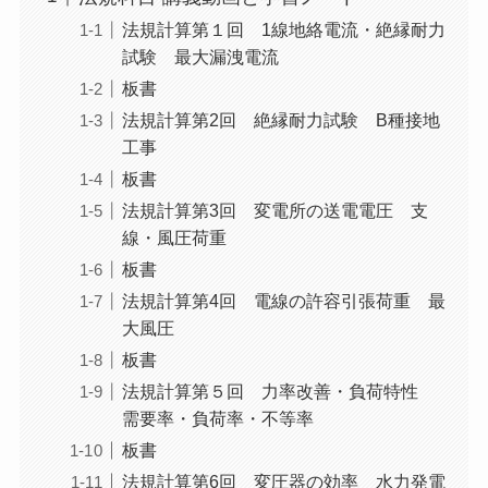
法規計算第１回 1線地絡電流・絶縁耐力
試験 最大漏洩電流
板書
法規計算第2回 絶縁耐力試験 B種接地
工事
板書
法規計算第3回 変電所の送電電圧 支
線・風圧荷重
板書
法規計算第4回 電線の許容引張荷重 最
大風圧
板書
法規計算第５回 力率改善・負荷特性
需要率・負荷率・不等率
板書
法規計算第6回 変圧器の効率 水力発電