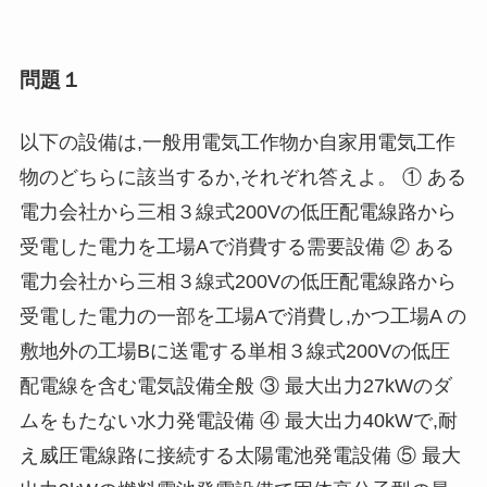
問題１
以下の設備は,一般用電気工作物か自家用電気工作
物のどちらに該当するか,それぞれ答えよ。 ① ある
電力会社から三相３線式200Vの低圧配電線路から
受電した電力を工場Aで消費する需要設備 ② ある
電力会社から三相３線式200Vの低圧配電線路から
受電した電力の一部を工場Aで消費し,かつ工場A の
敷地外の工場Bに送電する単相３線式200Vの低圧
配電線を含む電気設備全般 ③ 最大出力27kWのダ
ムをもたない水力発電設備 ④ 最大出力40kWで,耐
え威圧電線路に接続する太陽電池発電設備 ⑤ 最大