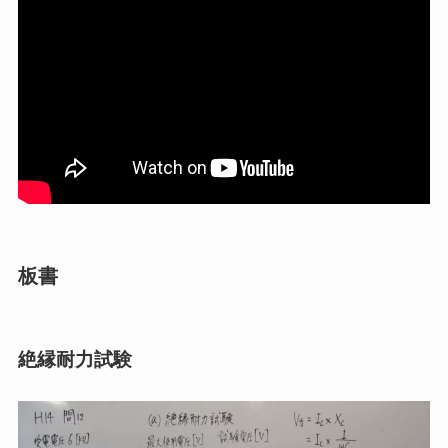
板書
絶縁耐力試験