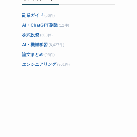
副業ガイド
(56件)
AI・ChatGPT副業
(12件)
株式投資
(303件)
AI・機械学習
(6,427件)
論文まとめ
(95件)
エンジニアリング
(901件)