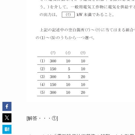
[解答・・・①]