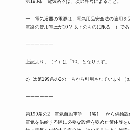
第198条 電気浴器は、次の各号によること。
一 電気浴器の電源は、電気用品安全法の適用を
電路の使用電圧が10 V 以下のものに限る。）で
ーーーーーー
上記より、（イ）は「10」となります。
c）は第199条の2の一号から引用されています（p
ーーーーーー
第199条の2 電気自動車等 ［略］ から供給
電気を供給する際に必要な設備を収めた筐体等を