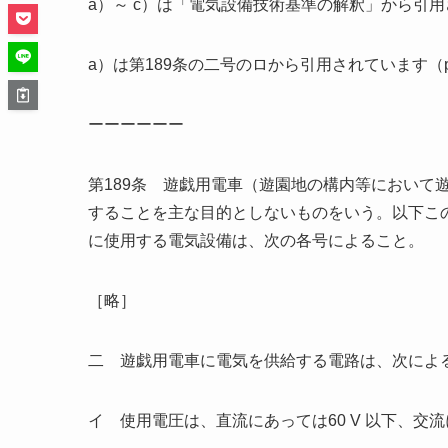
a）～ c）は「電気設備技術基準の解釈」から引
a）は第189条の二号のロから引用されています（p
ーーーーーー
第189条 遊戯用電車（遊園地の構内等において
することを主な目的としないものをいう。以下こ
に使用する電気設備は、次の各号によること。
［略］
二 遊戯用電車に電気を供給する電路は、次によ
イ 使用電圧は、直流にあっては60 V 以下、交流