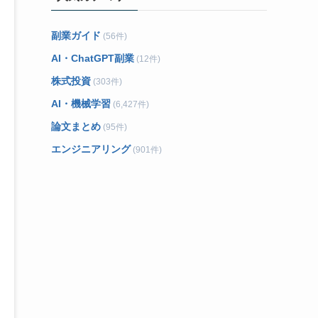
副業ガイド
(56件)
AI・ChatGPT副業
(12件)
株式投資
(303件)
AI・機械学習
(6,427件)
論文まとめ
(95件)
エンジニアリング
(901件)