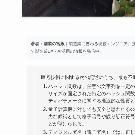
著者：副業の宮殿
｜製造業に携わる現役エンジニア。技術
て製造業DX・AI活用の情報を発信中。
暗号技術に関する次の記述のうち、最も不
ハッシュ関数は、任意の文字列を一定の
サイズが固定された特定のハッシュ関数
ティパラメータに関する漸近的な性質と
量子計算機に対しても安全と思われる公
力な候補として格子暗号や誤り訂正符号
どが挙げられる。
ディジタル署名（電子署名）では、正し