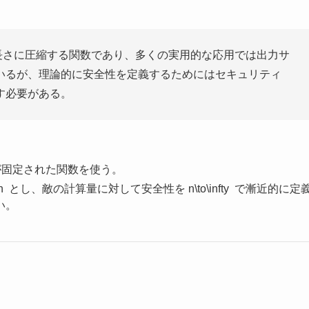
長さに圧縮する関数であり、多くの実用的な応用では出力サ
いるが、理論的に安全性を定義するためにはセキュリティ
す必要がある。
長が固定された関数を使う。
n
とし、敵の計算量に対して安全性を
n\to\infty
で漸近的に定
い。