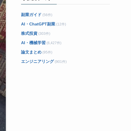
副業ガイド
(56件)
AI・ChatGPT副業
(12件)
株式投資
(303件)
AI・機械学習
(6,427件)
論文まとめ
(95件)
エンジニアリング
(901件)