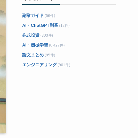
副業ガイド
(56件)
AI・ChatGPT副業
(12件)
株式投資
(303件)
AI・機械学習
(6,427件)
論文まとめ
(95件)
エンジニアリング
(901件)