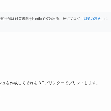
士試験対策書籍をKindleで複数出版。技術ブログ「
副業の宮殿
」に
。
シュを作成してそれを３Dプリンターでプリントします。
す