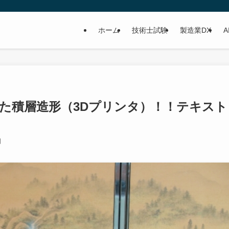
ホーム
技術士試験
製造業DX
A
を使った積層造形（3Dプリンタ）！！テキスト
日