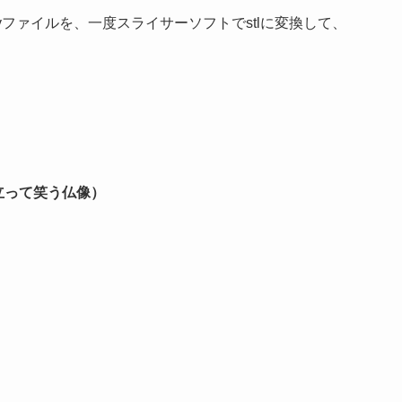
lyファイルを、一度スライサーソフトでstlに変換して、
ha（立って笑う仏像）