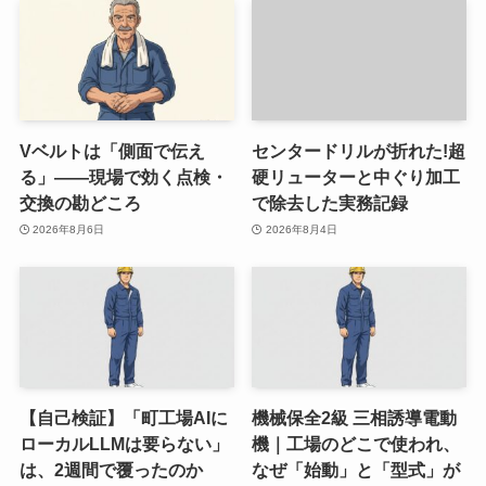
Vベルトは「側面で伝え
センタードリルが折れた!超
る」——現場で効く点検・
硬リューターと中ぐり加工
交換の勘どころ
で除去した実務記録
2026年8月6日
2026年8月4日
【自己検証】「町工場AIに
機械保全2級 三相誘導電動
ローカルLLMは要らない」
機｜工場のどこで使われ、
は、2週間で覆ったのか
なぜ「始動」と「型式」が