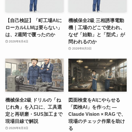
【自己検証】「町工場AIに
機械保全2級 三相誘導電動
ローカルLLMは要らない」
機｜工場のどこで使われ、
は、2週間で覆ったのか
なぜ「始動」と「型式」が
問われるのか
2026年8月4日
2026年8月3日
機械保全2級 ドリルの「ね
図面検査をAIにやらせる
じれ角」を入口に、工具選
「図検AI」を作った ―
定と再研磨・SUS加工まで
Claude Vision × RAG で、
現場目線で解説
現場のチェック作業を助け
る
2026年8月3日