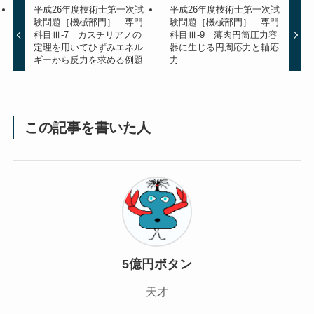
平成26年度技術士第一次試
平成26年度技術士第一次試
験問題［機械部門］ 専門
験問題［機械部門］ 専門
科目Ⅲ-7 カスチリアノの
科目Ⅲ-9 薄肉円筒圧力容
定理を用いてひずみエネル
器に生じる円周応力と軸応
ギーから反力を求める例題
力
この記事を書いた人
5億円ボタン
天才