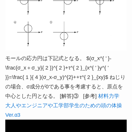
モールの応力円は下記式となる。 $(σ_x^{ ’ }-
\frac{σ_x＋σ_y}{ 2 })^{ 2 }+τ^{ 2 }_{x^{ ’ }y^{ ’
}}=\frac{ 1 }{ 4 }(σ_x-σ_y)^{2}++τ^{ 2 }_{xy}$ ねじり
の場合、σ成分が0である事を考慮すると、原点を
中心とした円となる。 [解答]③ [参考]
材料力学
大人やエンジニアや工学部学生のための頭の体操
Ver.α3