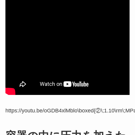
https://youtu.be/oGDB4xlMblo\boxed{②\;1.10\rm\;MP