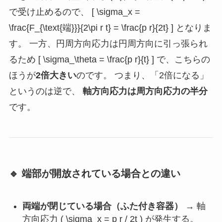
で受け止めるので、 [ \sigma_x =
\frac{F_{\text{端}}}{2\pi r t} = \frac{p r}{2t} ] となりま
す。 一方、円周方向応力は円周方向に引っ張られ
るため [ \sigma_\theta = \frac{p r}{t} ] で、こちらの
ほうが
2倍大きい
のです。 つまり、「2倍になる」
というのは逆で、
軸方向応力は周方向応力の半分
です。
🔹 端部が開放されている場合との違い
両端が閉じている場合（ふた付き容器）
→ 軸
方向応力 ( \sigma_x = p r / 2t ) が発生する。