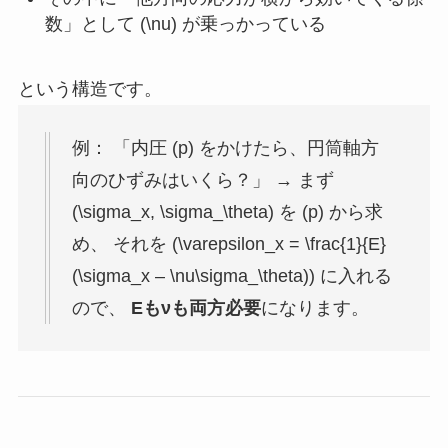
数」として (\nu) が乗っかっている
という構造です。
例： 「内圧 (p) をかけたら、円筒軸方
向のひずみはいくら？」 → まず
(\sigma_x, \sigma_\theta) を (p) から求
め、 それを (\varepsilon_x = \frac{1}{E}
(\sigma_x – \nu\sigma_\theta)) に入れる
ので、
Eもνも両方必要
になります。