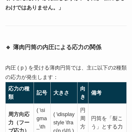
わけではありません。」
🔹 薄肉円筒の内圧による応力の関係
内圧 ( p ) を受ける薄肉円筒では、主に以下の2種類
の応力が発生します：
応力の種
向
記号
大きさ
備考
類
き
( \si
円
周方向応
( \display
gma
周
円筒を「裂こ
力（フー
style \fra
_\th
方
う」とする力
プ応力）
c{p r}{t} )