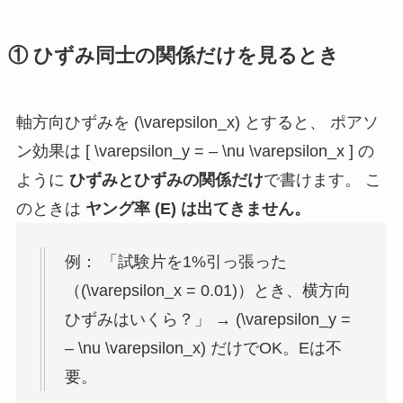
① ひずみ同士の関係だけを見るとき
軸方向ひずみを (\varepsilon_x) とすると、 ポアソ
ン効果は [ \varepsilon_y = – \nu \varepsilon_x ] の
ように
ひずみとひずみの関係だけ
で書けます。 こ
のときは
ヤング率 (E) は出てきません。
例： 「試験片を1%引っ張った
（(\varepsilon_x = 0.01)）とき、横方向
ひずみはいくら？」 → (\varepsilon_y =
– \nu \varepsilon_x) だけでOK。Eは不
要。