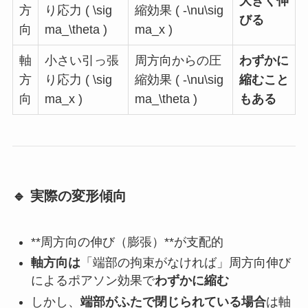
大きく伸
方
り応力 ( \sig
縮効果 ( -\nu\sig
びる
向
ma_\theta )
ma_x )
軸
小さい引っ張
周方向からの圧
わずかに
方
り応力 ( \sig
縮効果 ( -\nu\sig
縮むこと
向
ma_x )
ma_\theta )
もある
🔹 実際の変形傾向
**周方向の伸び（膨張）**が支配的
軸方向は
「端部の拘束がなければ」周方向伸び
によるポアソン効果で
わずかに縮む
しかし、
端部がふたで閉じられている場合
は軸