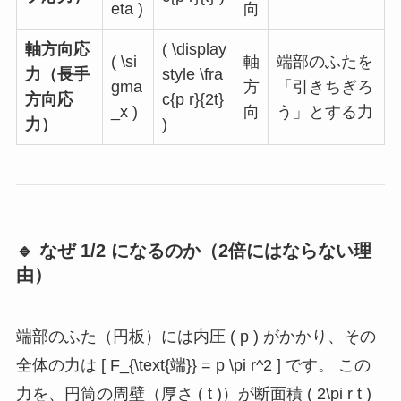
eta )
向
軸方向応
( \display
( \si
軸
端部のふたを
力（長手
style \fra
gma
方
「引きちぎろ
方向応
c{p r}{2t}
_x )
向
う」とする力
力）
)
🔹 なぜ 1/2 になるのか（2倍にはならない理
由）
端部のふた（円板）には内圧 ( p ) がかかり、その
全体の力は [ F_{\text{端}} = p \pi r^2 ] です。 この
力を、円筒の周壁（厚さ ( t )）が断面積 ( 2\pi r t )