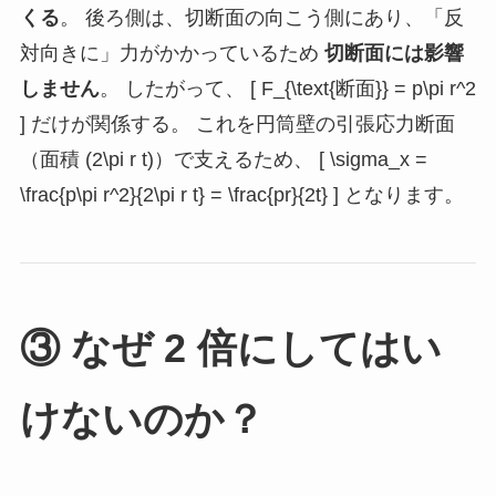
くる
。 後ろ側は、切断面の向こう側にあり、「反
対向きに」力がかかっているため
切断面には影響
しません
。 したがって、 [ F_{\text{断面}} = p\pi r^2
] だけが関係する。 これを円筒壁の引張応力断面
（面積 (2\pi r t)）で支えるため、 [ \sigma_x =
\frac{p\pi r^2}{2\pi r t} = \frac{pr}{2t} ] となります。
③ なぜ 2 倍にしてはい
けないのか？