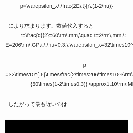
p=\varepsilon_x\;\frac{2E\,t}{r\,(1-2\nu)}
により求まります。数値代入すると
r=\frac{d}{2}=60\rm\,mm,\quad t=2\rm\,mm,\;
E=206\rm\,GPa,\;\nu=0.3,\;\varepsilon_x=32\times10^
p
=32\times10^{-6}\times\frac{2\times206\times10^3\rm
{60\times(1-2\times0.3)} \approx1.10\rm\;
したがって最も近いのは