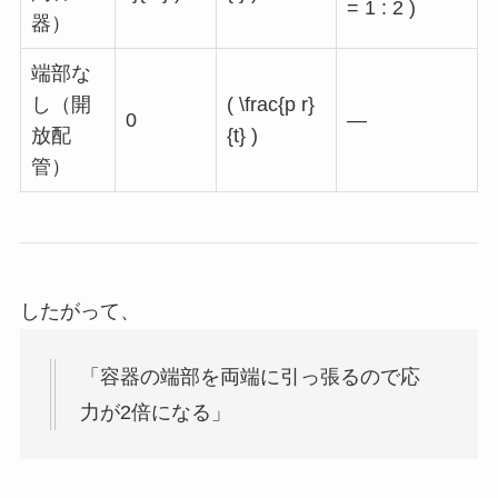
= 1 : 2 )
器）
端部な
し（開
( \frac{p r}
0
—
放配
{t} )
管）
したがって、
「容器の端部を両端に引っ張るので応
力が2倍になる」