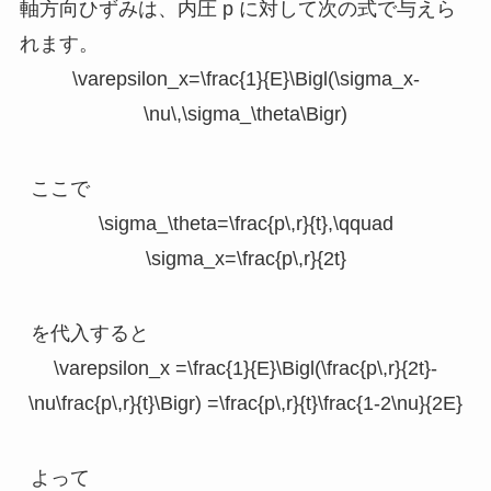
軸方向ひずみは、内圧
p
に対して次の式で与えら
れます。
\varepsilon_x=\frac{1}{E}\Bigl(\sigma_x-
\nu\,\sigma_\theta\Bigr)
ここで
\sigma_\theta=\frac{p\,r}{t},\qquad
\sigma_x=\frac{p\,r}{2t}
を代入すると
\varepsilon_x =\frac{1}{E}\Bigl(\frac{p\,r}{2t}-
\nu\frac{p\,r}{t}\Bigr) =\frac{p\,r}{t}\frac{1-2\nu}{2E}
よって