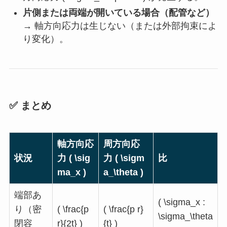
片側または両端が開いている場合（配管など）
→ 軸方向応力は生じない（または外部拘束によ
り変化）。
✅ まとめ
軸方向応
周方向応
状況
力 ( \sig
力 ( \sigm
比
ma_x )
a_\theta )
端部あ
( \sigma_x :
り（密
( \frac{p
( \frac{p r}
\sigma_\theta
閉容
r}{2t} )
{t} )