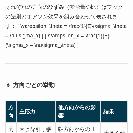
それぞれの方向の
ひずみ
（変形量の比）はフック
の法則とポアソン効果を組み合わせて表されま
す： [ \varepsilon_\theta = \frac{1}{E}(\sigma_\theta
– \nu\sigma_x) ] [ \varepsilon_x = \frac{1}{E}
(\sigma_x – \nu\sigma_\theta) ]
🔹 方向ごとの挙動
方
他方向からの影
主応力
結果
向
響
周
大きな引っ張
軸方向からの圧