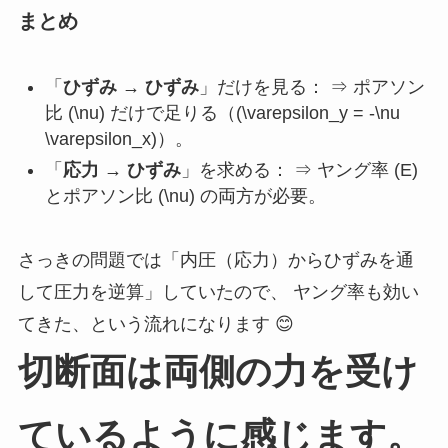
まとめ
「
ひずみ → ひずみ
」だけを見る： ⇒ ポアソン
比 (\nu) だけで足りる（(\varepsilon_y = -\nu
\varepsilon_x)）。
「
応力 → ひずみ
」を求める： ⇒ ヤング率 (E)
とポアソン比 (\nu) の両方が必要。
さっきの問題では「内圧（応力）からひずみを通
して圧力を逆算」していたので、 ヤング率も効い
てきた、という流れになります 😊
切断面は両側の力を受け
ているように感じます。