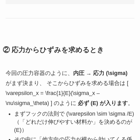
② 応力からひずみを求めるとき
今回の圧力容器のように、
内圧 → 応力 (\sigma)
がまず決まり、 そこからひずみを求める場合は [
\varepsilon_x = \frac{1}{E}(\sigma_x –
\nu\sigma_\theta) ] のように
必ず (E) が入ります
。
まずフックの法則で (\varepsilon \sim \sigma /E)
（「どれだけ伸びやすい材料か」を決めるのが
(E)）
その中に「他方向の応力が横から効いてくる係