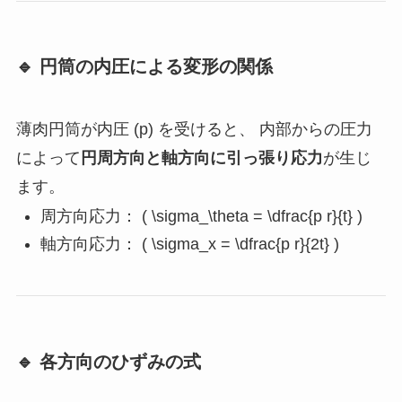
🔹 円筒の内圧による変形の関係
薄肉円筒が内圧 (p) を受けると、 内部からの圧力
によって
円周方向と軸方向に引っ張り応力
が生じ
ます。
周方向応力： ( \sigma_\theta = \dfrac{p r}{t} )
軸方向応力： ( \sigma_x = \dfrac{p r}{2t} )
🔹 各方向のひずみの式