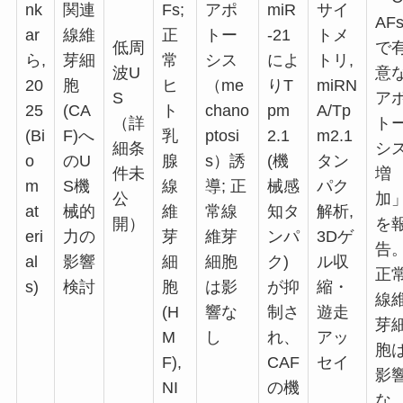
nk
関連
Fs;
アポ
miR
サイ
AF
ar
線維
正
トー
-21
トメ
低周
で
ら,
芽細
常
シス
によ
トリ,
波U
意
20
胞
ヒ
（me
りT
miRN
S
ア
25
(CA
ト
chano
pm
A/Tp
（詳
ト
(Bi
F)へ
乳
ptosi
2.1
m2.1
細条
シ
o
のU
腺
s）誘
(機
タン
件未
増
m
S機
線
導
; 正
械感
パク
公
加
at
械的
維
常線
知タ
解析,
開）
を
eri
力の
芽
維芽
ンパ
3Dゲ
告
al
影響
細
細胞
ク)
ル収
正
s)
検討
胞
は影
が抑
縮・
線
(H
響な
制さ
遊走
芽
M
し
れ、
アッ
胞
F),
CAF
セイ
影
NI
の機
な