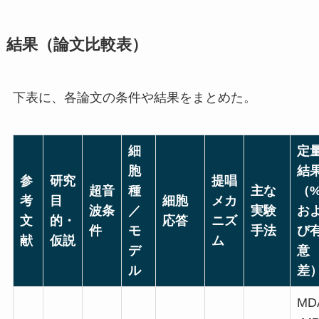
結果（論文比較表）
下表に、各論文の条件や結果をまとめた。
細
定
胞
結
参
研究
提唱
超音
種
主な
（
考
目
細胞
メカ
波条
／
実験
お
文
的・
応答
ニズ
件
モ
手法
び
献
仮説
ム
デ
意
ル
差
MD