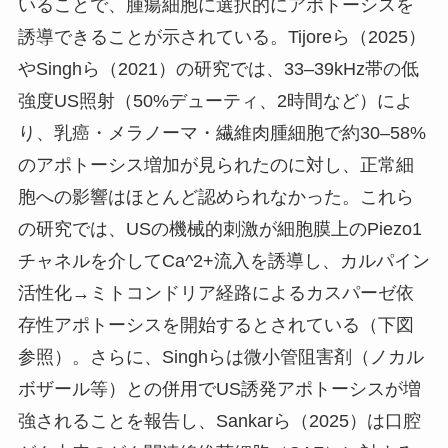
いることで、腫瘍細胞に選択的にアポトーシスを
誘導できることが示されている
。Tijoreら（2025）
やSinghら（2021）の研究では、33–39kHz帯の低
強度US照射（50%デューティ、2時間など）によ
り、乳癌・メラノーマ・繊維肉腫細胞で約30–58%
のアポトーシス増加が見られたのに対し、正常細
胞への影響はほとんど認められなかった
。これら
の研究では、USの機械的刺激が細胞膜上のPiezo1
チャネルを介してCa^2+流入を誘導し、カルパイン
活性化→ミトコンドリア経路によるカスパーゼ依
存性アポトーシスを開始するとされている
（下図
参照）。さらに、Singhらは微小管阻害剤（ノカル
ボザール等）との併用でUS誘発アポトーシスが増
強されることを報告し
、Sankarら（2025）は口腔