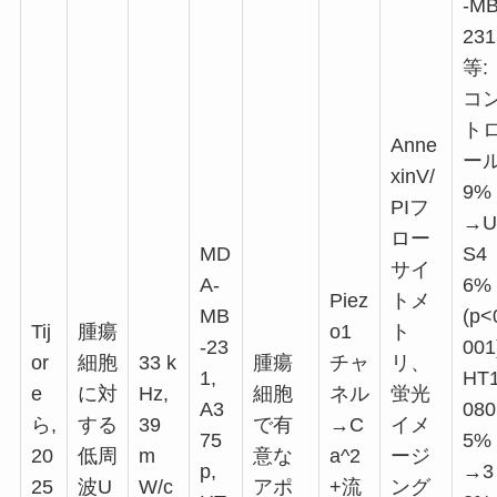
-MB
231
等:
コ
ト
Anne
ー
xinV/
9%
PIフ
→U
ロー
MD
S4
サイ
A-
6%
Piez
トメ
MB
(p<
Tij
腫瘍
o1
ト
-23
001
or
細胞
33 k
腫瘍
チャ
リ、
1,
HT
e
に対
Hz,
細胞
ネル
蛍光
A3
080
ら,
する
39
で有
→C
イメ
75
5%
20
低周
m
意な
a^2
ージ
p,
→3
25
波U
W/c
アポ
+流
ング