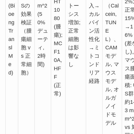
HT
2%;
(Bi
Sの
m^2
トー
入→
（Cal
10
正常
oe
効果
(5
シス
カル
cein,
80
15
ng
検証
0%
増加;
パイ
TUN
(腫
→1
Tr
（腫
デュ
正常
ン活
E
瘍);
6%
an
瘍細
ーテ
細胞
性化
L）、
MC
(差
sl
胞 v
ィ,
は影
→ミ
CAM
F1
し)
M
s 正
2時
響な
トコ
モデ
0A,
マ
e
常細
間)
し
ンド
ル, マ
HF
ス
d)
胞）
リア
ウス
F
瘍
経路
モデ
(正
積: 
ル, オ
常)
S群
ルガ
約1
ノイ
3 m
ドモ
m^
デル
vs 