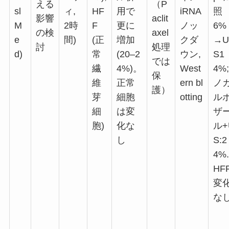
える
（P
sl
ィ,
HF
用で
iRNA
照
影響
aclit
M
2時
F
更に
ノッ
6%
の検
axel
e
間)
(正
増加
クダ
→U
討
処理
d)
常
(20–2
ウン,
S1
では
繊
4%)
。
West
4%;
保
維
正常
ern bl
ノ
護）
芽
細胞
otting
ル
細
は変
ザ
胞)
化な
ル+
し
S:2
4%.
HFF
変
な