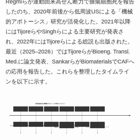
Regmiらが運動由来高せん断力で腫瘍細胞死を報告
したのち、2020年前後から低周波USによる「機械
的アポトーシス」研究が活発化した。2021年以降
にはTijoreらやSinghらによる主要研究が発表さ
れ、2022年にはTijoreらによる総説
も出版された。
最近（2025–2026）ではTijoreらがBioeng. Transl.
Med.に論文発表、SankarらがBiomaterialsでCAFへ
の応用を報告した。これらを整理したタイムライ
ンを以下に示す。
低周波超音波の機械的アポトーシス研究タイムライン
2017
2020
2021
2022
2025
2026
Regmiら(Sci Rep) –
Tijoreら(bioRxiv) –
Singhら(BTM) –
Tijoreら(Front
Tijoreら(BTM) –
Sankarら(Biomaterials)
高せん断応力で腫瘍細胞アポトーシス
低周波USが腫瘍細胞を選択的に殺傷
微小管阻害薬とUSの併用で腫瘍アポトーシス増強
Pharmacol) –
腫瘍細胞に選択的なUS機械的アポトーシス（査読付き発表）
–
機械的アポトーシスの総説【37†L351-L359】
CAFにおけるUS誘導機械的アポトーシス