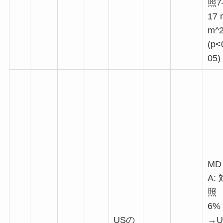
照7
17 
m^
(p<
05)
MD
A: 
照
6%
USの
→U