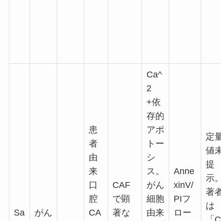
Ca^
2
+依
存的
患
アポ
定
者
トー
値
由
シ
提
来
ス。
Anne
示
口
CAF
がん
xinV/
著
腔
で顕
細胞
PIフ
は
Sa
がん
CA
著な
由来
ロー
「C