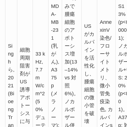
MD
みで
S1
A-
腫瘍
3%
MB
細胞
Anne
(p<
US
-23
のア
xinV
000
がカ
1
ポト
染色/
1);
ルパ
Si
(乳
ーシ
フロ
ノ
細胞
イン
ng
33 k
が
ス増
ーサ
ル
周期
を活
h
Hz,
ん),
加(13
イト
ザ
阻害
性化
ら,
7.7
A3
–14%
メト
ル+
剤が
し、
20
m
75
vs 対
リ、
S: 
US
腫瘍
21
W/c
p
照
微小
0%
誘導
細胞
(Bi
m^2
(メ
6%)
。
管免
(p<
アポ
の微
oe
(5
ラ
ノカ
疫染
0
トー
小管
ng
0%
ノ
ルボ
色, カ
1)
シス
を破
Tr
デュ
ー
ザー
ルパ
A3
に与
壊
an
ーテ
マ);
ル併
インs
p: 