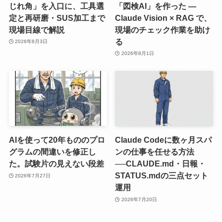
じれ角」を入口に、工具選
「図検AI」を作った ―
定と再研磨・SUS加工まで
Claude Vision × RAG で、
現場目線で解説
現場のチェック作業を助け
る
2026年8月3日
2026年8月1日
AIを使って20年もののプロ
Claude Codeに数ヶ月スパ
グラムの間違いを修正し
ンの仕事を任せる方法
た。試験片の見えない段差
──CLAUDE.md・日報・
STATUS.mdの三点セット
2026年7月27日
運用
2026年7月20日