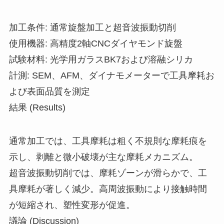
加工条件: 通常旋盤加工と超音波振動切削
使用機器: 高精度2軸CNCダイヤモンド旋盤
試験材料: 光学用ガラスBK7および溶融シリカ
計測: SEM、AFM、ダイナモメーターで工具摩耗お
よび表面品質を測定
結果 (Results)
通常加工では、工具摩耗は粗く不規則な摩耗痕を
示し、剥離と微小破壊が主な摩耗メカニズム。
超音波振動切削では、摩耗ゾーンが滑らかで、工
具摩耗が著しく減少。高周波振動により接触時間
が短縮され、塑性変形が促進。
議論 (Discussion)