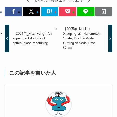
よかったらシェアしてね！
【2005年_Kui Liu,
【2004年_F. Z. Fang】An
Xiaoping Li】Nanometer-
experimental study of
Scale, Ductile-Mode
optical glass machining
Cutting of Soda-Lime
Glass
この記事を書いた人