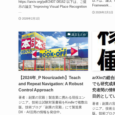
以下は、論文 “A Fa
https://arxiv.org/pdf/2407.08162 以下は、ご提
Framework...
示の論文 “Improving Visual Place Recognition
...
2026年2月1日
2026年2月1日
論文まとめ
【2024年_P Nourizadeh】Teach
arXivの
and Repeat Navigation: A Robust
でも研究成
Control Approach
究者間の情
目的として
著者：副業の宮殿｜製造業に携わる現役エン
ジニア。技術士試験対策書籍をKindleで複数出
著者：副業の
版。技術ブログ「副業の宮殿」にて製造業
ジニア。技術士
DX・AI活用の情報を発信中。
版。技術ブロ