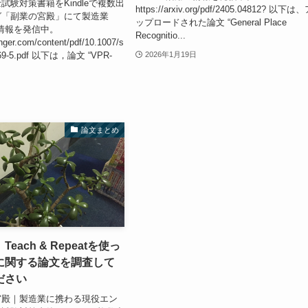
試験対策書籍をKindleで複数出
https://arxiv.org/pdf/2405.04812? 以下は
グ「副業の宮殿」にて製造業
ップロードされた論文 “General Place
の情報を発信中。
Recognitio...
ringer.com/content/pdf/10.1007/s
469-5.pdf 以下は，論文 “VPR-
2026年1月19日
論文まとめ
each & Repeatを使っ
に関する論文を調査して
ださい
宮殿｜製造業に携わる現役エン