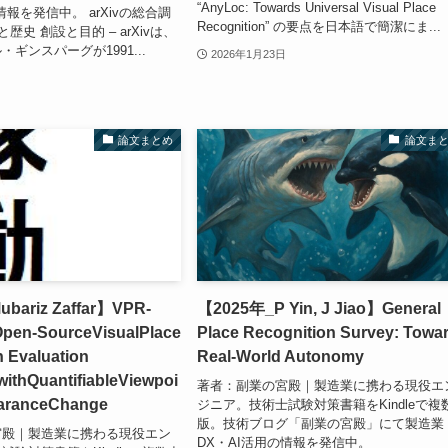
“AnyLoc: Towards Universal Visual Place
情報を発信中。 arXivの総合調
Recognition” の要点を日本語で簡潔にま...
要と歴史 創設と目的 – arXivは、
ギンスパーグが1991...
2026年1月23日
論文まとめ
論文ま
bariz Zaffar】VPR-
【2025年_P Yin, J Jiao】General
pen-SourceVisualPlace
Place Recognition Survey: Towa
 Evaluation
Real-World Autonomy
ithQuantifiableViewpoi
著者：副業の宮殿｜製造業に携わる現役エ
aranceChange
ジニア。技術士試験対策書籍をKindleで複
版。技術ブログ「副業の宮殿」にて製造業
宮殿｜製造業に携わる現役エン
DX・AI活用の情報を発信中。