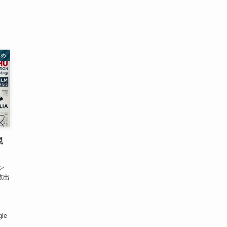
とめ
視
ン
数出
gle