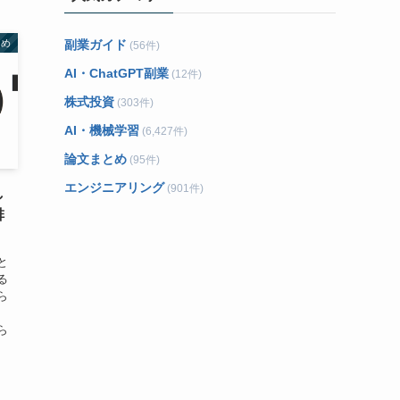
とめ
副業ガイド
(56件)
AI・ChatGPT副業
(12件)
株式投資
(303件)
AI・機械学習
(6,427件)
論文まとめ
(95件)
エンジニアリング
(901件)
し
排
と
る
ら
ら