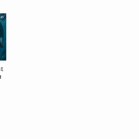
とめ
ミ
論