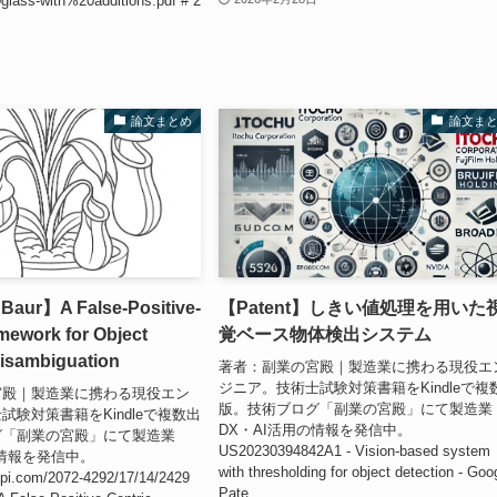
lass-with%20additions.pdf # 2
論文まとめ
論文ま
aur】A False-Positive-
【Patent】しきい値処理を用いた
mework for Object
覚ベース物体検出システム
Disambiguation
著者：副業の宮殿｜製造業に携わる現役エ
ジニア。技術士試験対策書籍をKindleで複
宮殿｜製造業に携わる現役エン
版。技術ブログ「副業の宮殿」にて製造業
試験対策書籍をKindleで複数出
DX・AI活用の情報を発信中。
グ「副業の宮殿」にて製造業
US20230394842A1 - Vision-based system
の情報を発信中。
with thresholding for object detection - Goo
pi.com/2072-4292/17/14/2429
Pate...