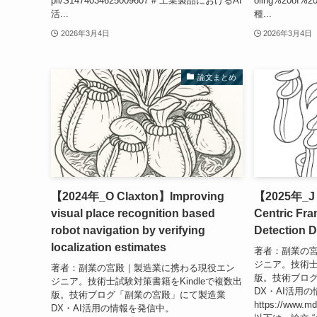
pii/S1474034625009607 # 工業製品におけるAI
oling%20of%20g
活...
種...
2026年3月4日
2026年3月4日
論文まとめ
【2024年_O Claxton】Improving
【2025年_J B
visual place recognition based
Centric Fra
robot navigation by verifying
Detection 
localization estimates
著者：副業の
ジニア。技術士
著者：副業の宮殿｜製造業に携わる現役エン
版。技術ブロ
ジニア。技術士試験対策書籍をKindleで複数出
DX・AI活用
版。技術ブログ「副業の宮殿」にて製造業
https://www.md
DX・AI活用の情報を発信中。