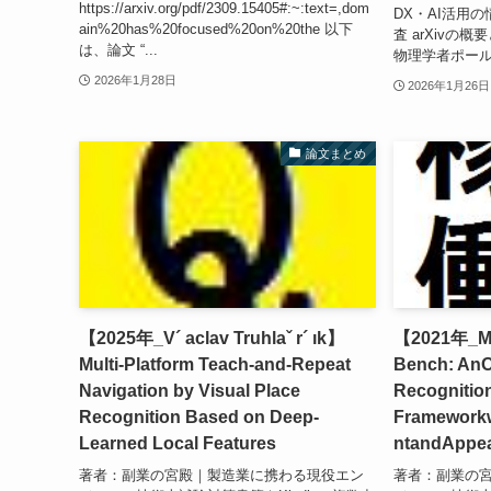
https://arxiv.org/pdf/2309.15405#:~:text=,dom
DX・AI活用の
ain%20has%20focused%20on%20the 以下
査 arXivの概
は、論文 “...
物理学者ポール・
2026年1月28日
2026年1月26日
論文まとめ
【2025年_V´ aclav Truhlaˇ r´ ık】
【2021年_Mu
Multi-Platform Teach-and-Repeat
Bench: AnO
Navigation by Visual Place
Recognition
Recognition Based on Deep-
Frameworkw
Learned Local Features
ntandAppe
著者：副業の宮殿｜製造業に携わる現役エン
著者：副業の