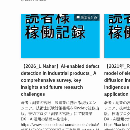
論文まとめ
【2026_L Nahar】AI-enabled defect
【2021年_R 
detection in industrial products_ A
model of ele
comprehensive survey, key
diffusion i
insights and future research
indigenous 
challenges
application 
著者：副業の宮殿｜製造業に携わる現役エン
著者：副業の
ジニア。技術士試験対策書籍をKindleで複数出
ジニア。技術士
版。技術ブログ「副業の宮殿」にて製造業
版。技術ブロ
DX・AI活用の情報を発信中。
DX・AI活用
https://www.sciencedirect.com/science/article/
https://kar.ke