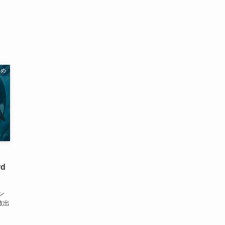
とめ
rd
ン
数出