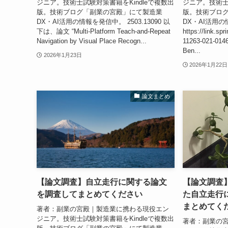
ジニア。技術士試験対策書籍をKindleで複数出
ジニア。技術士
版。技術ブログ「副業の宮殿」にて製造業
版。技術ブロ
DX・AI活用の情報を発信中。 2503.13090 以
DX・AI活用
下は、論文 “Multi-Platform Teach-and-Repeat
https://link.sp
Navigation by Visual Place Recogn...
11263-021-01
Ben...
2026年1月23日
2026年1月22日
論文まとめ
【論文調査】自立走行に関する論文
【論文調査】T
を調査してまとめてください
た自立走行
まとめてく
著者：副業の宮殿｜製造業に携わる現役エン
ジニア。技術士試験対策書籍をKindleで複数出
著者：副業の