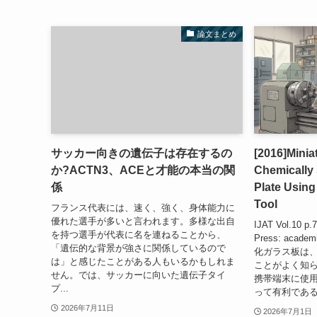
論文まとめ
サッカー向きの遺伝子は存在するの
[2016]Miniat
か?ACTN3、ACEと才能の本当の関
Chemically
係
Plate Using
Tool
フランス代表には、速く、強く、身体能力に
優れた選手が多いと言われます。多様な出自
IJAT Vol.10 p.7
を持つ選手が代表に名を連ねることから、
Press: academ
「遺伝的な背景が強さに関係しているので
化ガラス板は
は」と感じたことがある人もいるかもしれま
ことがよく知
せん。では、サッカーに向いた遺伝子タイ
携帯端末に使
プ...
って有利である
2026年7月11日
2026年7月1日