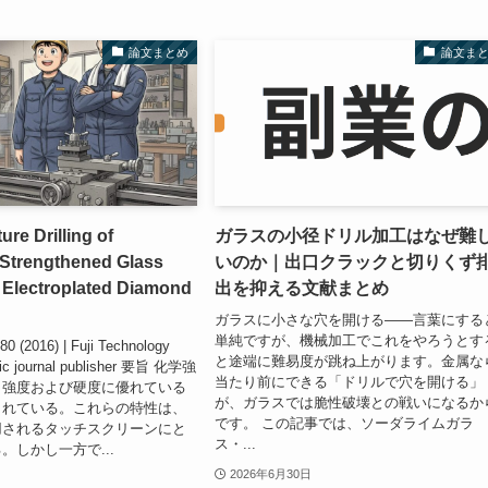
論文まとめ
論文ま
ure Drilling of
ガラスの小径ドリル加工はなぜ難
 Strengthened Glass
いのか｜出口クラックと切りくず
 Electroplated Diamond
出を抑える文献まとめ
ガラスに小さな穴を開ける――言葉にする
単純ですが、機械加工でこれをやろうとす
80 (2016) | Fuji Technology
と途端に難易度が跳ね上がります。金属な
ic journal publisher 要旨 化学強
当たり前にできる「ドリルで穴を開ける」
、強度および硬度に優れている
が、ガラスでは脆性破壊との戦いになるか
られている。これらの特性は、
です。 この記事では、ソーダライムガラ
用されるタッチスクリーンにと
ス・...
。しかし一方で...
2026年6月30日