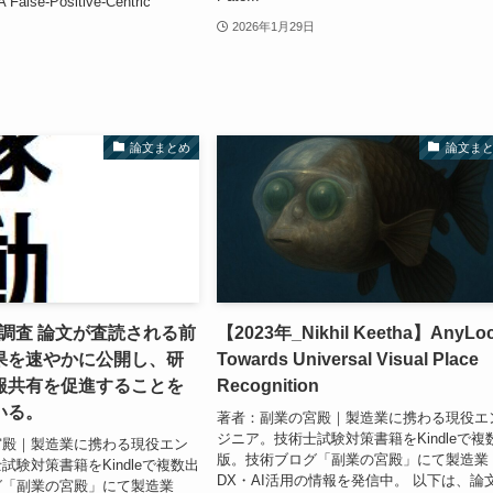
lse-Positive-Centric
2026年1月29日
論文まとめ
論文ま
総合調査 論文が査読される前
【2023年_Nikhil Keetha】AnyLoc
果を速やかに公開し、研
Towards Universal Visual Place
報共有を促進することを
Recognition
いる。
著者：副業の宮殿｜製造業に携わる現役エ
ジニア。技術士試験対策書籍をKindleで複
宮殿｜製造業に携わる現役エン
版。技術ブログ「副業の宮殿」にて製造業
試験対策書籍をKindleで複数出
DX・AI活用の情報を発信中。 以下は、論
グ「副業の宮殿」にて製造業