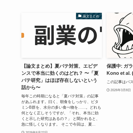
論文まとめ
【論文まとめ】夏バテ対策、エビデ
保護中: ガ
ンスで本当に効くのはどれ？ 〜「夏
Kono et a
バテ研究」はほぼ存在しないという
この記事はパ
話から〜
2026年3月8日
毎年この時期になると「夏バテ対策」の記事
があふれます。曰く、朝食をしっかり、ビタ
ミンB群を、水分の多い食べ物を……。どれも
何となく正しそうですが、「それ、本当に効
くと示した研究はあるの？」 と聞かれると、
急に怪しくなります。 そこで今回は、夏...
2026年6月22日