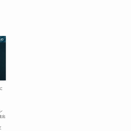
とめ
:
ン
数出
文