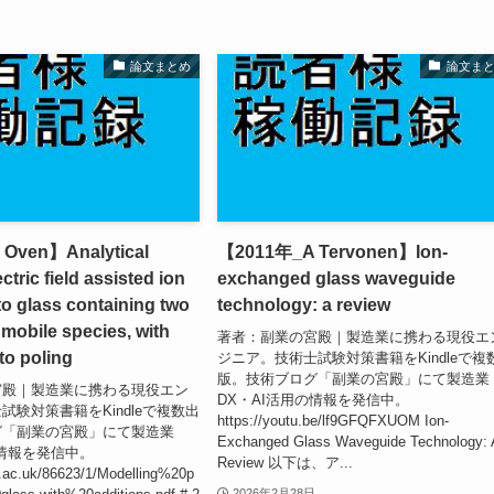
論文まとめ
論文ま
Oven】Analytical
【2011年_A Tervonen】Ion-
ctric field assisted ion
exchanged glass waveguide
nto glass containing two
technology: a review
mobile species, with
著者：副業の宮殿｜製造業に携わる現役エ
to poling
ジニア。技術士試験対策書籍をKindleで複
版。技術ブログ「副業の宮殿」にて製造業
宮殿｜製造業に携わる現役エン
DX・AI活用の情報を発信中。
試験対策書籍をKindleで複数出
https://youtu.be/lf9GFQFXUOM Ion-
グ「副業の宮殿」にて製造業
Exchanged Glass Waveguide Technology: 
の情報を発信中。
Review 以下は、ア...
nt.ac.uk/86623/1/Modelling%20p
2026年2月28日