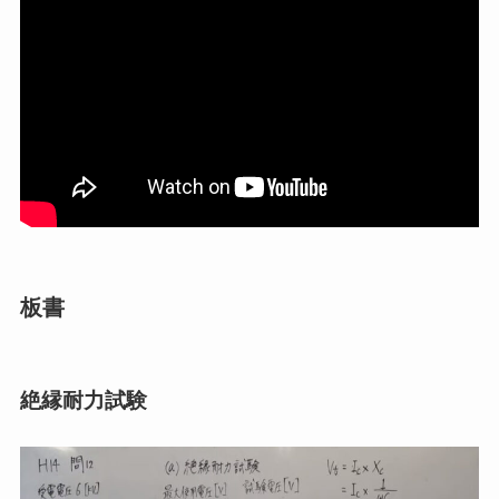
板書
絶縁耐力試験