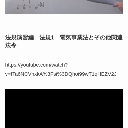
法規演習編 法規1 電気事業法とその他関連
法令
https://youtube.com/watch?
v=tTa6NCVhxkA%3Fsi%3DQhoi99wT1qHEZV2J