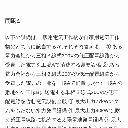
問題１
以下の設備は,一般用電気工作物か自家用電気工作
物のどちらに該当するか,それぞれ答えよ。 ① ある
電力会社から三相３線式200Vの低圧配電線路から
受電した電力を工場Aで消費する需要設備 ② ある
電力会社から三相３線式200Vの低圧配電線路から
受電した電力の一部を工場Aで消費し,かつ工場A の
敷地外の工場Bに送電する単相３線式200Vの低圧
配電線を含む電気設備全般 ③ 最大出力27kWのダ
ムをもたない水力発電設備 ④ 最大出力40kWで,耐
え威圧電線路に接続する太陽電池発電設備 ⑤ 最大