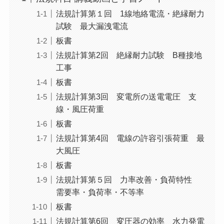
法規計算第１回 1線地絡電流・絶縁耐力
試験 最大漏洩電流
板書
法規計算第2回 絶縁耐力試験 B種接地
工事
板書
法規計算第3回 変電所の送電電圧 支
線・風圧荷重
板書
法規計算第4回 電線の許容引張荷重 最
大風圧
板書
法規計算第５回 力率改善・負荷特性
需要率・負荷率・不等率
板書
法規計算第6回 変圧器の効率 水力発電