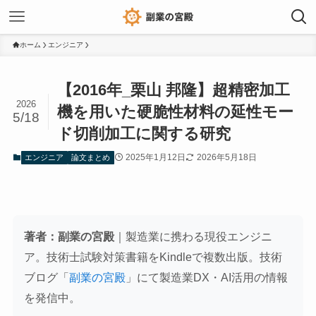
ホーム
エンジニア
【2016年_栗山 邦隆】超精密加工
2026
機を用いた硬脆性材料の延性モー
5/18
ド切削加工に関する研究
2025年1月12日
2026年5月18日
エンジニア
論文まとめ
著者：副業の宮殿
｜製造業に携わる現役エンジニ
ア。技術士試験対策書籍をKindleで複数出版。技術
ブログ「
副業の宮殿
」にて製造業DX・AI活用の情報
を発信中。