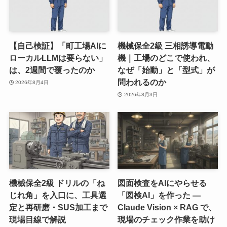
【自己検証】「町工場AIに
機械保全2級 三相誘導電動
ローカルLLMは要らない」
機｜工場のどこで使われ、
は、2週間で覆ったのか
なぜ「始動」と「型式」が
問われるのか
2026年8月4日
2026年8月3日
機械保全2級 ドリルの「ね
図面検査をAIにやらせる
じれ角」を入口に、工具選
「図検AI」を作った ―
定と再研磨・SUS加工まで
Claude Vision × RAG で、
現場目線で解説
現場のチェック作業を助け