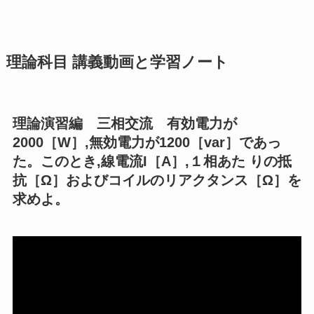
理論科目 講義動画と学習ノート
理論演習編 三相交流 有効電力が
2000［W］,無効電力が1200［var］であっ
た。このとき,線電流I［A］,１相あた りの抵
抗［Ω］およびコイルのリアクタンス［Ω］を
求めよ。