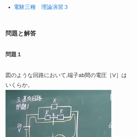
電験三種 理論演習３
問題と解答
問題１
図のような回路において
,
端子ab間の電圧［
V
］は
いくらか。