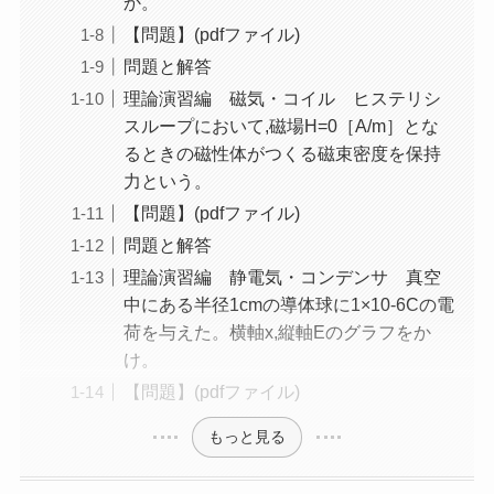
か。
【問題】(pdfファイル)
問題と解答
理論演習編 磁気・コイル ヒステリシ
スループにおいて,磁場H=0［A/m］とな
るときの磁性体がつくる磁束密度を保持
力という。
【問題】(pdfファイル)
問題と解答
理論演習編 静電気・コンデンサ 真空
中にある半径1cmの導体球に1×10-6Cの電
荷を与えた。横軸x,縦軸Eのグラフをか
け。
【問題】(pdfファイル)
もっと見る