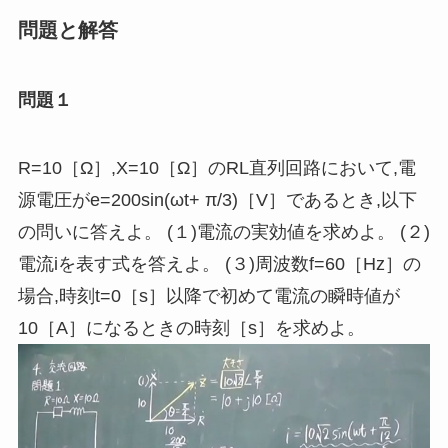
問題と解答
問題１
R=10［Ω］,X=10［Ω］のRL直列回路において
,
電
源電圧がe=200sin(ωt+ π/3)［
V
］であるとき
,
以下
の問いに答えよ。 (１
)
電流の実効値を求めよ。 (２
)
電流iを表す式を答えよ。 (３
)
周波数f=60［
Hz
］の
場合
,
時刻t=0［
s
］以降で初めて電流の瞬時値が
10［
A
］になるときの時刻［
s
］を求めよ。