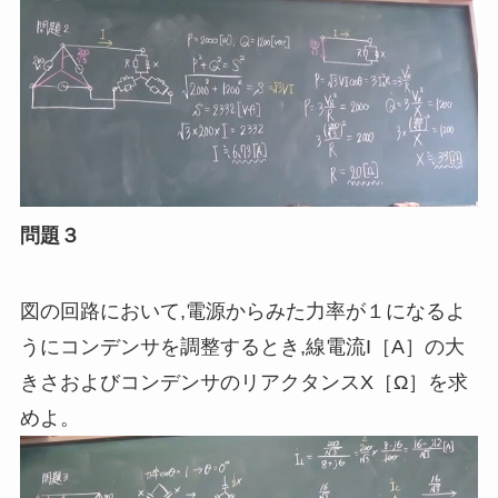
問題３
図の回路において
,
電源からみた力率が１になるよ
うにコンデンサを調整するとき
,
線電流I［
A
］の大
きさおよびコンデンサのリアクタンスX［Ω］を求
めよ。