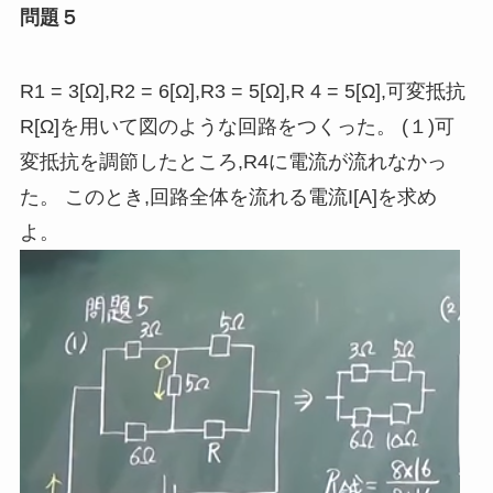
問題５
R1 = 3[Ω],R2 = 6[Ω],R3 = 5[Ω],R 4 = 5[Ω],可変抵抗
R[Ω]を用いて図のような回路をつくった。 (１
)
可
変抵抗を調節したところ
,
R4に電流が流れなかっ
た。 このとき
,
回路全体を流れる電流I[A]を求め
よ。