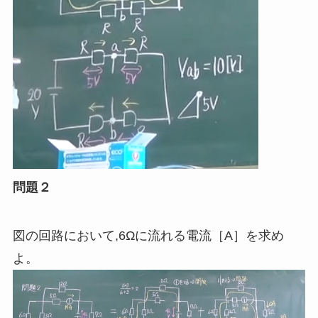
問題２
図の回路において
,
6Ωに流れる電流［
A
］を求め
よ。