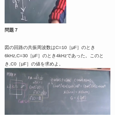
問題７
図の回路の共振周波数はC=10［μF］のとき
6kHz,C=30［μF］のとき4kHzであった。このと
き
,
C0［μF］の値を求めよ。