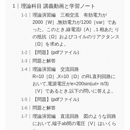
理論科目 講義動画と学習ノート
理論演習編 三相交流 有効電力が
2000［W］,無効電力が1200［var］であ
った。このとき,線電流I［A］,１相あた り
の抵抗［Ω］およびコイルのリアクタンス
［Ω］を求めよ。
【問題】(pdfファイル)
問題と解答
理論演習編 交流回路
R=10［Ω］,X=10［Ω］のRL直列回路に
おいて,電源電圧がe=200sin(ωt+ π/3)
［V］であるとき,以下の問いに答えよ。
【問題】(pdfファイル)
問題と解答
理論演習編 直流回路 図のような回路
において,端子ab間の電圧［V］はいくら