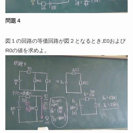
問題４
図１の回路の等価回路が図２となるとき
,
E0および
R0の値を求めよ。