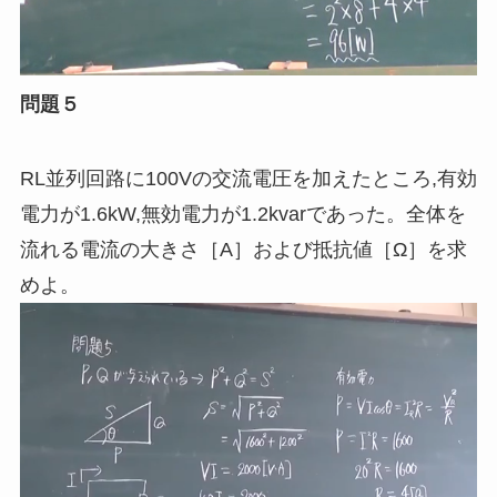
問題５
RL並列回路に100Vの交流電圧を加えたところ
,
有効
電力が1.6kW,無効電力が1.2kvarであった。全体を
流れる電流の大きさ［
A
］および抵抗値［Ω］を求
めよ。