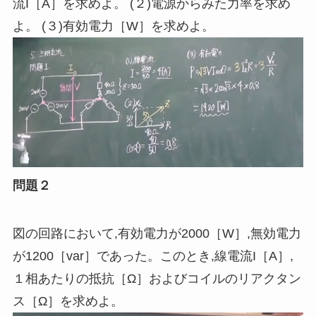
流I［
A
］を求めよ。 (２
)
電源からみた力率を求め
よ。 (３
)
有効電力［
W
］を求めよ。
問題２
図の回路において
,
有効電力が2000［
W
］,無効電力
が1200［
var
］であった。このとき
,
線電流I［
A
］,
１相あたりの抵抗［Ω］およびコイルのリアクタン
ス［Ω］を求めよ。