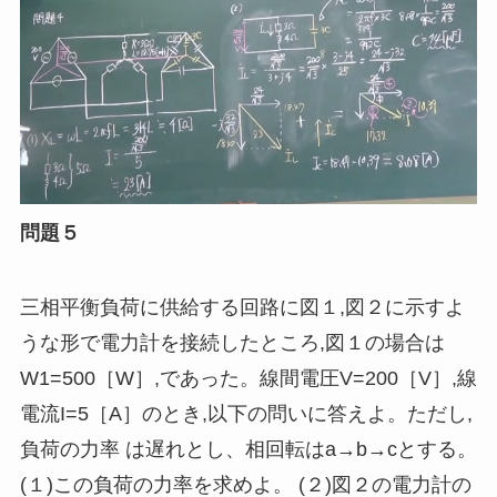
問題５
三相平衡負荷に供給する回路に図１
,
図２に示すよ
うな形で電力計を接続したところ
,
図１の場合は
W1=500［W］,であった。線間電圧V=200［V］,線
電流I=5［A］のとき,以下の問いに答えよ。ただし,
負荷の力率 は遅れとし、相回転はa→b→cとする。
(１
)
この負荷の力率を求めよ。 (２
)
図２の電力計の