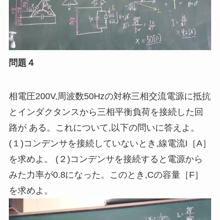
問題４
相電圧200V,周波数50Hzの対称三相交流電源に抵抗
とインダクタンスから三相平衡負荷を接続した回
路が ある。これについて
,
以下の問いに答えよ。
(１
)
コンデンサを接続していないとき
,
線電流I［
A
］
を求めよ。 (２
)
コンデンサを接続すると電源から
みた力率が0.8になった。このとき
,
Cの容量［
F
］
を求めよ。