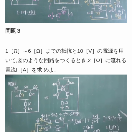
問題３
1［Ω］～6［Ω］までの抵抗と10［
V
］の電源を用
いて
,
図のような回路をつくるとき
,
2［Ω］に流れる
電流I［
A
］を求 めよ。