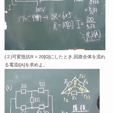
(２
)
可変抵抗R = 20[Ω]にしたとき
,
回路全体を流れ
る電流I[A]を求めよ。