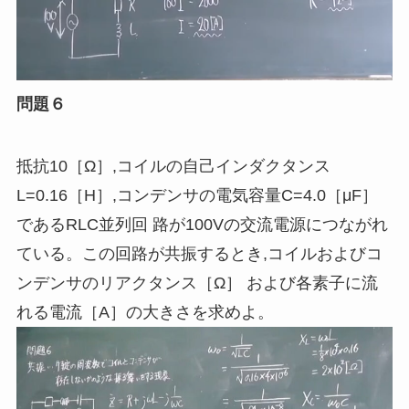
問題６
抵抗10［Ω］,コイルの自己インダクタンス
L=0.16［
H
］,コンデンサの電気容量C=4.0［μF］
であるRLC並列回 路が100Vの交流電源につながれ
ている。この回路が共振するとき
,
コイルおよびコ
ンデンサのリアクタンス［Ω］ および各素子に流
れる電流［
A
］の大きさを求めよ。