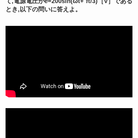
て,電源電圧がe=200sin(ωt+ π/3)［V］である
とき,以下の問いに答えよ。