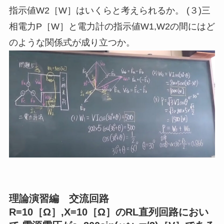
指示値W2［
W
］はいくらと考えられるか。 (３
)
三
相電力P［
W
］と電力計の指示値W1,W2の間にはど
のような関係式が成り立つか。
理論演習編 交流回路
R=10［Ω］,X=10［Ω］のRL直列回路におい