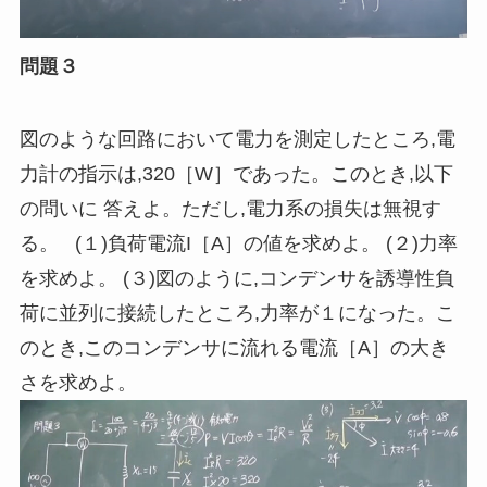
問題３
図のような回路において電力を測定したところ
,
電
力計の指示は
,
320［
W
］であった。このとき
,
以下
の問いに 答えよ。ただし
,
電力系の損失は無視す
る。 (１
)
負荷電流I［
A
］の値を求めよ。 (２
)
力率
を求めよ。 (３
)
図のように
,
コンデンサを誘導性負
荷に並列に接続したところ
,
力率が１になった。こ
のとき
,
このコンデンサに流れる電流［
A
］の大き
さを求めよ。