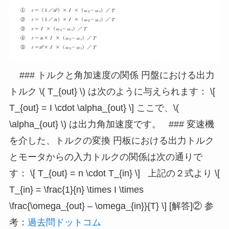
### トルクと角加速度の関係 円盤における出力
トルク \( T_{out} \) は次のように与えられます： \[
T_{out} = I \cdot \alpha_{out} \] ここで、\(
\alpha_{out} \) は出力角加速度です。 ### 変速機
を介した、トルクの変換 円板における出力トルク
とモータからの入力トルクの関係は次の通りで
す： \[ T_{out} = n \cdot T_{in} \] 上記の２式より \[
T_{in} = \frac{1}{n} \times I \times
\frac{\omega_{out} – \omega_{in}}{T} \] [解答]② 参
考：
過去問ドットコム