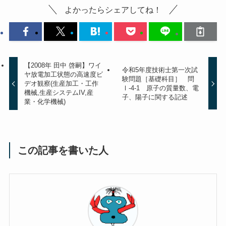
よかったらシェアしてね！
【2008年 田中 啓嗣】ワイ
令和5年度技術士第一次試
ヤ放電加工状態の高速度ビ
験問題［基礎科目］ 問
デオ観察(生産加工・工作
Ⅰ-4-1 原子の質量数、電
機械,生産システムIV,産
子、陽子に関する記述
業・化学機械)
この記事を書いた人