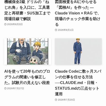
機械保全2級 ドリルの「ね
図面検査をAIにやらせる
じれ角」を入口に、工具選
「図検AI」を作った ―
定と再研磨・SUS加工まで
Claude Vision × RAG で、
現場目線で解説
現場のチェック作業を助け
る
2026年8月3日
2026年8月1日
AIを使って20年もののプロ
Claude Codeに数ヶ月スパ
グラムの間違いを修正し
ンの仕事を任せる方法
た。試験片の見えない段差
──CLAUDE.md・日報・
STATUS.mdの三点セット
2026年7月27日
運用
2026年7月20日