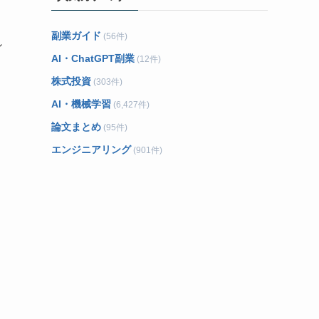
副業ガイド
(56件)
シ
AI・ChatGPT副業
(12件)
株式投資
(303件)
AI・機械学習
(6,427件)
論文まとめ
(95件)
エンジニアリング
(901件)