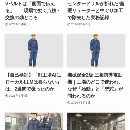
Vベルトは「側面で伝え
センタードリルが折れた!超
る」——現場で効く点検・
硬リューターと中ぐり加工
交換の勘どころ
で除去した実務記録
2026年8月6日
2026年8月4日
【自己検証】「町工場AIに
機械保全2級 三相誘導電動
ローカルLLMは要らない」
機｜工場のどこで使われ、
は、2週間で覆ったのか
なぜ「始動」と「型式」が
問われるのか
2026年8月4日
2026年8月3日