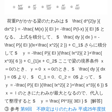
荷重Pがかかる梁のたわみは $ \frac{ d^{2}y }{
dx^2 } = -\frac{ M(x) }{ EI }= -\frac{ P(l-x) }{ EI }$ と
なる。 上式を積分して、 $ \frac{ dy }{ dx } = -
\frac{ P}{ EI }(lx+\frac{ x^2}{ 2 }) + C_1$ さらに積分
して $ ｙ = -\frac{ P}{ EI }(\frac{ lx^2}{ 2 }+\frac{
x^3}{ 6 }) + C_{1}x + C_2$ ここで梁の境界条件 ｘ
＝0のとき、ｙ＝0 ｘ＝0のとき、$ \frac{ dy }{ dx
} = 0$ より、$ C_1 = 0、C_2 = 0$ よって、 $
ｙ = -\frac{ P}{ EI }(\frac{ lx^2}{ 2 }+\frac{ x^3}{ 6 }) $
ｘ＝ｌのときにたわみが最大となるので、代入し
て整理すると $ ｙ = \frac{ Pl^3}{ 3EI } $ [解答]
③ 参考
第9回 不静定はりのたわみ
平成25年度技