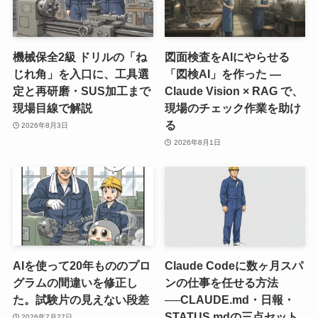
機械保全2級 ドリルの「ね
図面検査をAIにやらせる
じれ角」を入口に、工具選
「図検AI」を作った ―
定と再研磨・SUS加工まで
Claude Vision × RAG で、
現場目線で解説
現場のチェック作業を助け
る
2026年8月3日
2026年8月1日
AIを使って20年もののプロ
Claude Codeに数ヶ月スパ
グラムの間違いを修正し
ンの仕事を任せる方法
た。試験片の見えない段差
──CLAUDE.md・日報・
STATUS.mdの三点セット
2026年7月27日