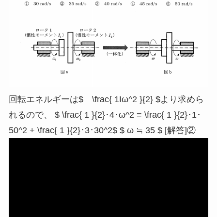
回転エネルギーは$ \frac{ 1Iω^2 }{2} $より求めら
れるので、 $ \frac{ 1 }{2}･4･ω^2 = \frac{ 1 }{2}･1･
50^2 + \frac{ 1 }{2}･3･30^2$ $ ω ≒ 35 $ [解答]②