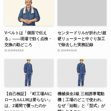
Vベルトは「側面で伝え
センタードリルが折れた!超
る」——現場で効く点検・
硬リューターと中ぐり加工
交換の勘どころ
で除去した実務記録
2026年8月6日
2026年8月4日
【自己検証】「町工場AIに
機械保全2級 三相誘導電動
ローカルLLMは要らない」
機｜工場のどこで使われ、
は、2週間で覆ったのか
なぜ「始動」と「型式」が