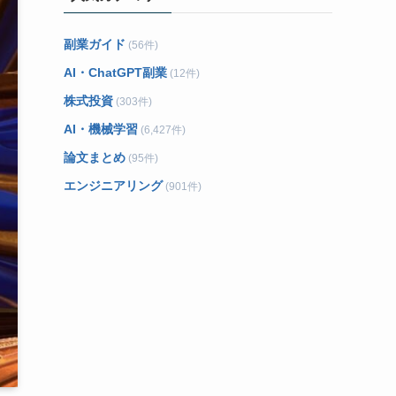
副業ガイド
(56件)
AI・ChatGPT副業
(12件)
株式投資
(303件)
AI・機械学習
(6,427件)
論文まとめ
(95件)
エンジニアリング
(901件)