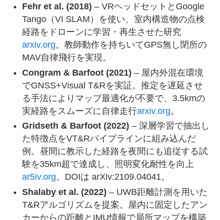
Fehr et al. (2018)
– VRヘッドセットとGoogle
Tango（VI SLAM）を使い、室内構造物の点検
経路をドローンに学習・再生させた研究
arxiv.org
。教師動作を持ちいてGPS無し閉所の
MAV自律飛行を実現。
Congram & Barfoot (2021)
– 屋内外混在環境
でGNSS+Visual T&Rを実証。推定を遅延させ
る手法によりマップ最適化が不要で、3.5kmの
実経路をスムーズに自律走行
arxiv.org
。
Gridseth & Barfoot (2022)
– 深層学習で抽出し
た特徴点をVT&Rパイプラインに組み込んだ
例。昼間に教示した経路を夜間にも追従する試
験を35km超で達成し、照明変化耐性を向上
ar5iv.org
。DOIは arXiv:2109.04041。
Shalaby et al. (2022)
– UWB距離計測を用いた
T&Rアルゴリズムを提案。屋内に固定したアン
カーからの距離とIMU情報で局所マップを構築