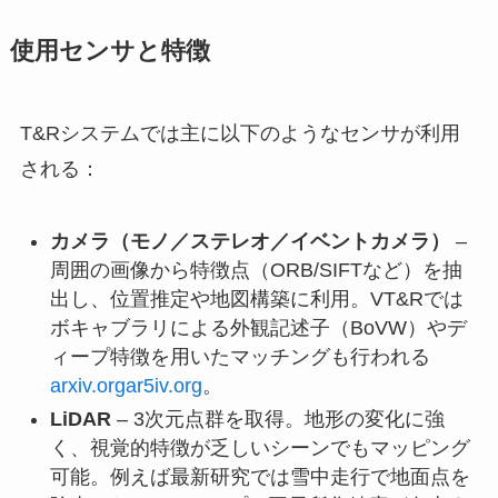
使用センサと特徴
T&Rシステムでは主に以下のようなセンサが利用
される：
カメラ（モノ／ステレオ／イベントカメラ）
–
周囲の画像から特徴点（ORB/SIFTなど）を抽
出し、位置推定や地図構築に利用。VT&Rでは
ボキャブラリによる外観記述子（BoVW）やデ
ィープ特徴を用いたマッチングも行われる
arxiv.org
ar5iv.org
。
LiDAR
– 3次元点群を取得。地形の変化に強
く、視覚的特徴が乏しいシーンでもマッピング
可能。例えば最新研究では雪中走行で地面点を