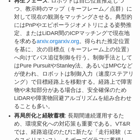
再生フェーズ
: ロボットは自己位置推定しつ
つ、教示時のマップ（キーフレーム／点群）に
対して現在の観測をマッチングさせる。典型的
にはPnPやエピポーラジオメトリによる姿勢推
定、またはLiDAR間のICPマッチングで現在地
を求める
arxiv.org
arxiv.org
。得られた推定位置
を基に、次の目標点（キーフレーム上の位置）
へ向けてパス追従制御を行う。制御手法として
はPure PursuitやStanley法、あるいはMPCなど
が使われ、ロボットは制御入力（速度/ステアリ
ング）で目標経路上を移動する。経路上で障害
物や未知部分がある場合は、安全確保のため
LiDARや障害物回避アルゴリズムを組み合わせ
ることも多い。
再局所化と経験蓄積
: 長期間連続運用するた
め、環境変化への対応策も重要である。VT&R
では、経路追従のたびに新たな「走行経験（エ