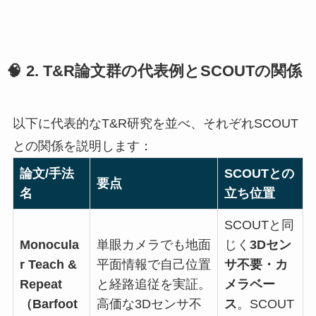
🧠 2.
T&R論文群の代表例とSCOUTの関係
以下に代表的なT&R研究を並べ、それぞれSCOUT
との関係を説明します：
論文/手法
SCOUTとの
要点
名
立ち位置
SCOUTと同
Monocula
単眼カメラでも地面
じく
3Dセン
r Teach &
平面情報で自己位置
サ不要・カ
Repeat
と経路追従を実証。
メラベー
（Barfoot
高価な3Dセンサ不
ス
。SCOUT