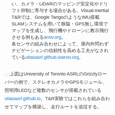
い、カメラ・LiDARのマッピング安定化やドリ
フト抑制に寄与する場合がある。Visual-Inertial
T&Rでは、Google TangoのようなIMU搭載
SLAMシステムを用いて狭隘・GPS無し環境で
マップを生成し、飛行機やドローンに教示飛行
させる例もある
arxiv.org
。
各センサの組み合わせによって、屋内外問わず
ナビゲーションの信頼性を高める工夫がなされ
ている
utiasasrl.github.io
arxiv.org
。
上図はUniversity of Toronto ASRLのGrizzlyロー
バーの例で、ステレオカメラやGPSモジュール、
照明用LEDなど複数のセンサが搭載されている
utiasasrl.github.io
。T&R実験ではこれらを組み合わ
せてマップを構築し、走行ルートを追従する。