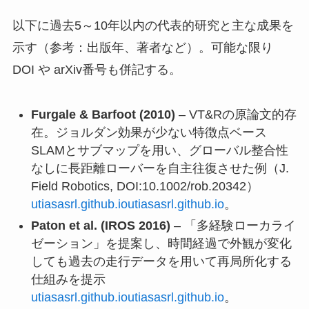
以下に過去5～10年以内の代表的研究と主な成果を
示す（参考：出版年、著者など）。可能な限り
DOI や arXiv番号も併記する。
Furgale & Barfoot (2010)
– VT&Rの原論文的存
在。ジョルダン効果が少ない特徴点ベース
SLAMとサブマップを用い、グローバル整合性
なしに長距離ローバーを自主往復させた例（J.
Field Robotics, DOI:10.1002/rob.20342）
utiasasrl.github.io
utiasasrl.github.io
。
Paton et al. (IROS 2016)
– 「多経験ローカライ
ゼーション」を提案し、時間経過で外観が変化
しても過去の走行データを用いて再局所化する
仕組みを提示
utiasasrl.github.io
utiasasrl.github.io
。