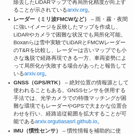
除去したLiDARマップで再局所化精度が向上す
ることが示されている
arxiv.org
。
レーダー（ミリ波FMCWなど）
– 雨・霧・夜間
に強いイメージを反映したマップを作成し、
LiDARやカメラで困難な状況でも局所化可能。
Boxanらは雪中実験でLiDARとFMCWレーダー
のT&Rを比較し、レーダーは古いマップでも小
さな逸脱で経路再現できる一方、車両姿勢によ
って局所化が失敗する場合があったと報告して
いる
arxiv.org
。
GNSS（GPS/RTK）
– 絶対位置の情報源として
使われることもある。GNSSセンサを併用する
手法では、光学カメラでの特徴マッチングが困
難な環境でもレーダーやGPSで大まかな位置合
わせを行い、経路追従範囲を拡大することが可
能である
arxiv.org
utiasasrl.github.io
。
IMU（慣性センサ）
– 慣性情報を補助的に使