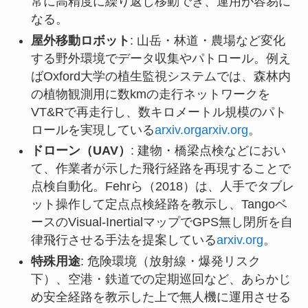
常に高精度に繰り返し移動でき、運用が容易に
なる。
屋外移動ロボット
: 山岳・林道・農場など変化
する野外環境でデータ収集やパトロール。例え
ばOxford大学の植生監視システムでは、森林内
の植物観測用に数kmの走行ネットワークを
VT&Rで再走行し、数キロメートル規模のパト
ロールを実現している
arxiv.org
arxiv.org
。
ドローン（UAV）
: 建物・橋梁点検などにおい
て、作業者が示した飛行経路を再現することで
点検自動化。Fehrら（2018）は、人手でタブレ
ット操作して定点点検経路を教示し、Tangoベ
ースのVisual-InertialマップでGPS無し閉所を自
律飛行させる手法を提案している
arxiv.org
。
特殊用途
: 危険環境（放射線・爆発リスク
下）、空港・鉄道での定期巡回など、あらかじ
め安全経路を教示した上で無人機に運用させる