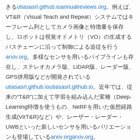
きる
utiasasrl.github.io
annualreviews.org
。例えば、
VT&R（Visual Teach and Repeat）システムではキ
ーフレーム列としてカメラ画像と特徴量を保存
し、ロボットは視覚オドメトリ（VO）の生成する
パスチェーンに沿って制御による追従を行う
arxiv.org
。多様なセンサを用いるパイプラインも存
在し、ステレオカメラ版、LiDAR版、レーダー版、
GPS併用版などが開発されている
utiasasrl.github.io
utiasasrl.github.io
。近年では、従
来の“T&R”に加えて学習を組み込んだ変種（Deep-
Learning特徴を使うもの、NeRFを用いた仮想経路
生成(VirT&R)など）や、レーザー・レーダー・
UWBといった新しいセンサを用いるバリエーショ
ンも登場している
arxiv.org
arxiv.org
。