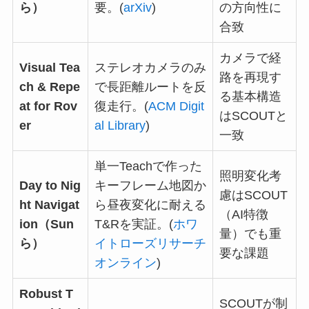
ら）
要。(
arXiv
)
の方向性に
合致
カメラで経
Visual Tea
ステレオカメラのみ
路を再現す
ch & Repe
で長距離ルートを反
る基本構造
at for Rov
復走行。(
ACM Digit
はSCOUTと
er
al Library
)
一致
単一Teachで作った
照明変化考
Day to Nig
キーフレーム地図か
慮はSCOUT
ht Navigat
ら昼夜変化に耐える
（AI特徴
ion（Sun
T&Rを実証。(
ホワ
量）でも重
ら）
イトローズリサーチ
要な課題
オンライン
)
Robust T
SCOUTが制