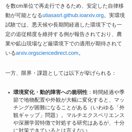
を数cm単位で再走行できるため、安定した自律移
動が可能となる
utiasasrl.github.io
arxiv.org
。実環境
試験では、悪天候や長期間経過した環境下でも一
定の追従精度を維持する例が報告されており、農
業や鉱山現場など厳環境下での適用が期待されて
いる
arxiv.org
sciencedirect.com
。
一方、限界・課題としては以下が挙げられる：
環境変化・動的障害への脆弱性
：時間経過や季
節で地物配置や外観が大幅に変化すると、マッ
チングが困難になることがある（いわゆる「外
観ギャップ」問題）。マルチエクスペリエンス
や深層学習特徴で対処する研究はあるが、十分
に対策できているとは言えない