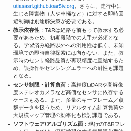
utiasasrl.github.io
ar5iv.org
。さらに、走行中に
生じる障害物（人や車輛など）に対する即時回
避制御は別途解決策が必要である。
教示依存性
：T&Rは経路を前もって教示する必
要があるため、初期段階での人手が必須とな
る。学習済み経路以外への汎用性は低く、未知
環境での即時自律探索には向かない。また、教
示時のセンサ経路品質が再現精度に直結するた
め、誤操作やセンシングエラーへの耐性も課題
となる。
センサ制限・計算負荷
：高精度LiDARや高解像
度ステレオカメラなど高価なセンサに依存する
ケースもある。また、多量のキーフレーム／点
群データを扱うため、リアルタイム計算負荷や
大規模マップ管理の効率化も検討課題である。
ソフトウェア/アルゴリズム面
：現行のT&Rフレ