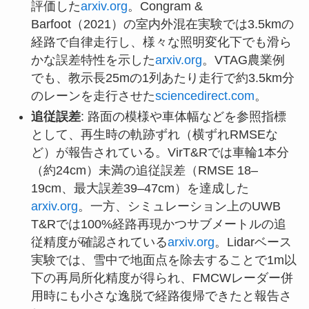
評価した
arxiv.org
。Congram &
Barfoot（2021）の室内外混在実験では3.5kmの
経路で自律走行し、様々な照明変化下でも滑ら
かな誤差特性を示した
arxiv.org
。VTAG農業例
でも、教示長25mの1列あたり走行で約3.5km分
のレーンを走行させた
sciencedirect.com
。
追従誤差
: 路面の模様や車体幅などを参照指標
として、再生時の軌跡ずれ（横ずれRMSEな
ど）が報告されている。VirT&Rでは車輪1本分
（約24cm）未満の追従誤差（RMSE 18–
19cm、最大誤差39–47cm）を達成した
arxiv.org
。一方、シミュレーション上のUWB
T&Rでは100%経路再現かつサブメートルの追
従精度が確認されている
arxiv.org
。Lidarベース
実験では、雪中で地面点を除去することで1m以
下の再局所化精度が得られ、FMCWレーダー併
用時にも小さな逸脱で経路復帰できたと報告さ