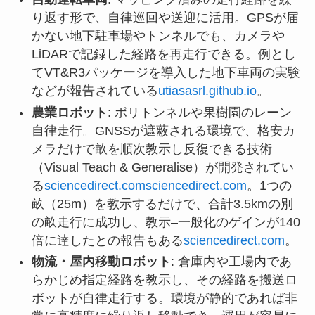
り返す形で、自律巡回や送迎に活用。GPSが届
かない地下駐車場やトンネルでも、カメラや
LiDARで記録した経路を再走行できる。例とし
てVT&R3パッケージを導入した地下車両の実験
などが報告されている
utiasasrl.github.io
。
農業ロボット
: ポリトンネルや果樹園のレーン
自律走行。GNSSが遮蔽される環境で、格安カ
メラだけで畝を順次教示し反復できる技術
（Visual Teach & Generalise）が開発されてい
る
sciencedirect.com
sciencedirect.com
。1つの
畝（25m）を教示するだけで、合計3.5kmの別
の畝走行に成功し、教示–一般化のゲインが140
倍に達したとの報告もある
sciencedirect.com
。
物流・屋内移動ロボット
: 倉庫内や工場内であ
らかじめ指定経路を教示し、その経路を搬送ロ
ボットが自律走行する。環境が静的であれば非