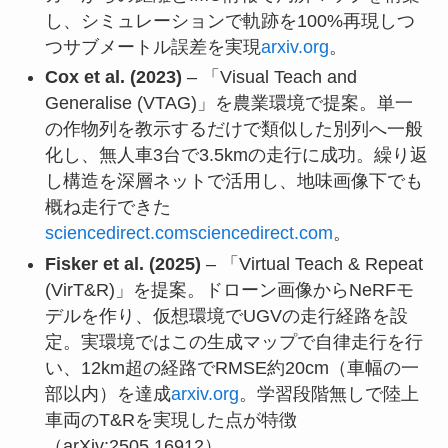
し、シミュレーションで軌跡を100%再現しつ
つサブメートル誤差を実現
arxiv.org
。
Cox et al. (2023)
– 「Visual Teach and
Generalise (VTAG)」を農業環境で提案。単一
の作物列を教示するだけで類似した別列へ一般
化し、無人車3台で3.5kmの走行に成功。繰り返
し構造を深層ネットで活用し、地味画像下でも
概ね走行できた
sciencedirect.com
sciencedirect.com
。
Fisker et al. (2025)
– 「Virtual Teach & Repeat
(VirT&R)」を提案。ドローン画像からNeRFモ
デルを作り、仮想環境でUGVの走行経路を設
定。実環境ではこの生成マップで自律走行を行
い、12km超の経路でRMSE約20cm（車幅の一
部以内）を達成
arxiv.org
。学習段階無しで陸上
車両のT&Rを実現した点が特徴
（arXiv:2505.16912）。