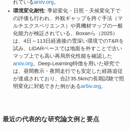
れている
arxiv.org
。
環境変化耐性
: 季節変化・日照・天候変化下で
の評価も行われ、外観ギャップを跨ぐ手法（マ
ルチエクスペリエンス）や異機材マップの一般
化能力が検証されている。Boxanら（2025）
は、4日～113日経過後の雪深い環境でのT&Rを
試み、LiDARベースでは地面を外すことで古い
マップ上でも高い再局所化性能を確認した
arxiv.org
。Deep-Learning特徴を用いた研究で
は、昼間教示・夜間走行でも安定した経路追従
が達成されており、合計35.5kmの長期試験で照
明変化に対処できた例がある
ar5iv.org
。
最近の代表的な研究論文例と要点