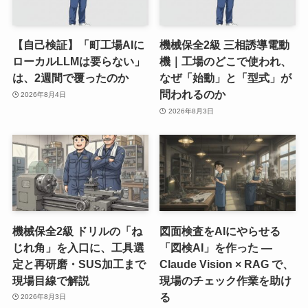
【自己検証】「町工場AIに
機械保全2級 三相誘導電動
ローカルLLMは要らない」
機｜工場のどこで使われ、
は、2週間で覆ったのか
なぜ「始動」と「型式」が
問われるのか
2026年8月4日
2026年8月3日
機械保全2級 ドリルの「ね
図面検査をAIにやらせる
じれ角」を入口に、工具選
「図検AI」を作った ―
定と再研磨・SUS加工まで
Claude Vision × RAG で、
現場目線で解説
現場のチェック作業を助け
る
2026年8月3日