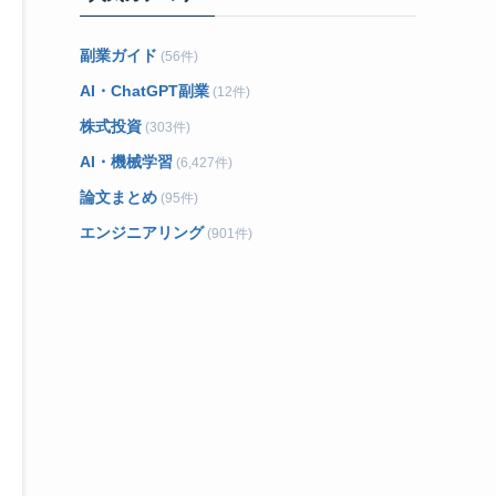
副業ガイド
(56件)
AI・ChatGPT副業
(12件)
株式投資
(303件)
AI・機械学習
(6,427件)
論文まとめ
(95件)
エンジニアリング
(901件)