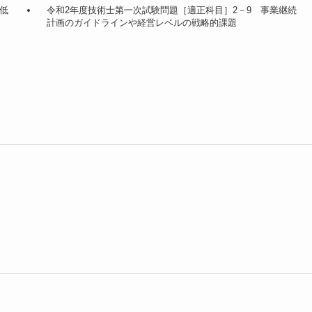
低
令和2年度技術士第一次試験問題［適正科目］2－9 事業継続
計画のガイドラインや経営レベルの戦略的課題