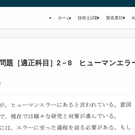
ホーム
技術士試験
製造業DX
A
問題［適正科目］2－8 ヒューマンエラ
日