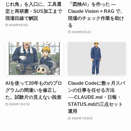
じれ角」を入口に、工具選
「図検AI」を作った ―
定と再研磨・SUS加工まで
Claude Vision × RAG で、
現場目線で解説
現場のチェック作業を助け
る
2026年8月3日
2026年8月1日
AIを使って20年もののプロ
Claude Codeに数ヶ月スパ
グラムの間違いを修正し
ンの仕事を任せる方法
た。試験片の見えない段差
──CLAUDE.md・日報・
STATUS.mdの三点セット
2026年7月27日
運用
2026年7月20日