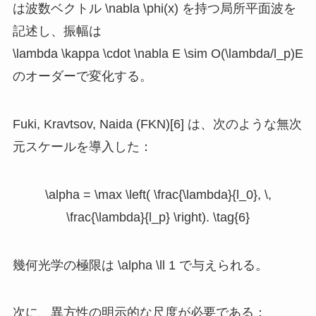
は波数ベクトル
\nabla \phi(x)
を持つ局所平面波を
記述し、振幅は
\lambda \kappa \cdot \nabla E \sim O(\lambda/l_p)E
のオーダーで変化する。
Fuki, Kravtsov, Naida (FKN)[6] は、次のような無次
元スケールを導入した：
\alpha = \max \left( \frac{\lambda}{l_0}, \,
\frac{\lambda}{l_p} \right). \tag{6}
幾何光学の極限は
\alpha \ll 1
で与えられる。
次に、異方性の明示的な尺度が必要である：