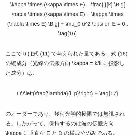
\kappa \times (\kappa \times E) – \frac{i}{k} \Big[
\nabla \times (\kappa \times E) + \kappa \times
(\nabla \times E) \Big] + \mu_0 u^2 \epsilon E = 0 ,
\tag{16}
ここで
u
は式 (11) で与えられた量である。式 (16)
の縦成分（光線の伝搬方向
\kappa = k/k
に投影し
た成分）は、
O\!\left(\frac{\lambda}{l_p}\right) E \tag{17}
のオーダーであり、幾何光学的極限では無視され
る。したがって、保持するのは波の伝搬方向
\kappa
に垂直な
E
と
D
の横成分のみである。