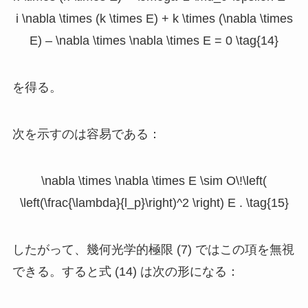
i \nabla \times (k \times E) + k \times (\nabla \times
E) – \nabla \times \nabla \times E = 0 \tag{14}
を得る。
次を示すのは容易である：
\nabla \times \nabla \times E \sim O\!\left(
\left(\frac{\lambda}{l_p}\right)^2 \right) E . \tag{15}
したがって、幾何光学的極限 (7) ではこの項を無視
できる。すると式 (14) は次の形になる：