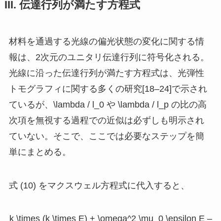
III. 伝達行列が満たす方程式
材料を通過する光線の偏光状態の変化に関する情
報は、2次元のユニタリ伝達行列に符号化される。
光線に沿った伝達行列が満たす方程式は、光弾性
トモグラフィに関する多くの研究[18–24]で示され
ているが、
\lambda / l_0
や
\lambda / l_p
の比の高
次項を無視する過程での近似は必ずしも明示され
ていない。そこで、ここでは必要なステップを簡
単にまとめる。
式 (10) をマクスウェル方程式に代入すると、
k \times (k \times E) + \omega^2 \mu_0 \epsilon E –