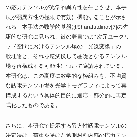
の応力テンソルが光学的異方性を生じさせ、本手
法が弱異方性の極限で有効に機能することが示さ
れる。本手法の数学的基盤はSharafutdinov[7]の先
駆的な研究に見られ、彼の著書ではn次元ユークリ
ッド空間におけるテンソル場の「光線変換」の一
般理論と、それを逆変換して基礎となるテンソル
場を再構成する可能性について議論されている。
本研究は、この高度に数学的な枠組みを、不均質
な誘電テンソル場を光学トモグラフィによって再
構成するという具体的目的に適応・部分的に再定
式化したものである。
さらに、本研究で提示する異方性誘電テンソルの
決定法は、荷重を受けた透明材料内部の応力テン