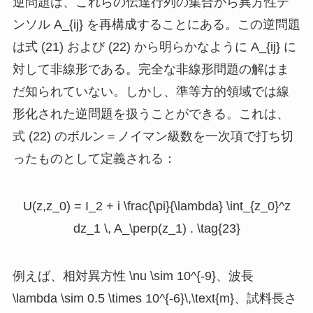
逆問題は、これらの伝達行列の集合から異方性テ
ンソル
A_{ij}
を再構成することにある。この逆問題
は式 (21) および (22) から明らかなように
A_{ij}
に
対して非線形である。完全な非線形問題の解はま
だ知られていない。しかし、準等方的領域では線
形化された逆問題を扱うことができる。これは、
式 (22) のボルン＝ノイマン級数を一次項で打ち切
ったものとして定義される：
U(z,z_0) = I_2 + i \frac{\pi}{\lambda} \int_{z_0}^z
dz_1 \, A_\perp(z_1) . \tag{23}
例えば、相対異方性
\nu \sim 10^{-9}
、波長
\lambda \sim 0.5 \times 10^{-6}\,\text{m}
、試料長さ