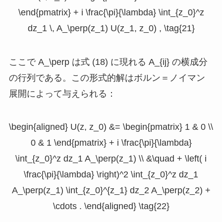
\end{pmatrix} + i \frac{\pi}{\lambda} \int_{z_0}^z
dz_1 \, A_\perp(z_1) U(z_1, z_0) , \tag{21}
ここで
A_\perp
は式 (18) に現れる
A_{ij}
の横成分
の行列である。この形式的解はボルン＝ノイマン
展開によって与えられる：
\begin{aligned} U(z, z_0) &= \begin{pmatrix} 1 & 0 \\
0 & 1 \end{pmatrix} + i \frac{\pi}{\lambda}
\int_{z_0}^z dz_1 A_\perp(z_1) \\ &\quad + \left( i
\frac{\pi}{\lambda} \right)^2 \int_{z_0}^z dz_1
A_\perp(z_1) \int_{z_0}^{z_1} dz_2 A_\perp(z_2) +
\cdots . \end{aligned} \tag{22}