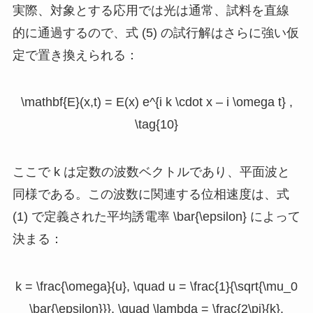
実際、対象とする応用では光は通常、試料を直線
的に通過するので、式 (5) の試行解はさらに強い仮
定で置き換えられる：
\mathbf{E}(x,t) = E(x) e^{i k \cdot x – i \omega t} ,
\tag{10}
ここで
k
は定数の波数ベクトルであり、平面波と
同様である。この波数に関連する位相速度は、式
(1) で定義された平均誘電率
\bar{\epsilon}
によって
決まる：
k = \frac{\omega}{u}, \quad u = \frac{1}{\sqrt{\mu_0
\bar{\epsilon}}}, \quad \lambda = \frac{2\pi}{k}.