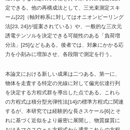
定できる。他の再構成法として、三光束測定スキ
ーム[22]（軸対称系に対してはオニオンピーリング
法[23, 24]が提案されている）や、一般的な三次元
誘電テンソルを決定できる可能性のある「負荷増
分法」[25]などもある。後者では、対象にかかる応
力を小刻みに増加させ、各段階で測定を行う。
本論文における新しい成果は二つある。第一に、
物体を走査する特定の光線に対して偏光伝達行列
を決定する方程式群を導出した点である。これら
の方程式は積分型光弾性法[14]の標準方程式に関連
するが、本研究では経験的な長さスケール[6]とそ
れに基づく近似をより厳密に展開し、物質媒質に
おけるマクスウェル方程式から通常これらの方程