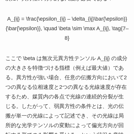
A_{ij} = \frac{\epsilon_{ij} – \delta_{ij}\bar{\epsilon}}
{\bar{\epsilon}}, \quad \beta \sim \max A_{ij}, \tag{7–
8}
ここで
\beta
は無次元異方性テンソル
A_{ij}
の成分
の大きさを特徴づける指標（例えば最大値）であ
る。異方性が強い場合、任意の伝搬方向において2
つの異なる位相速度と2つの異なる光線速度が存在
するため、媒質内の各点で光線の連続的分裂が生
じる。したがって、弱異方性の条件とは、光の伝
搬が単一の光線によって記述でき、その光線は局
所的な光学テンソルの変動によって偏光方向が回