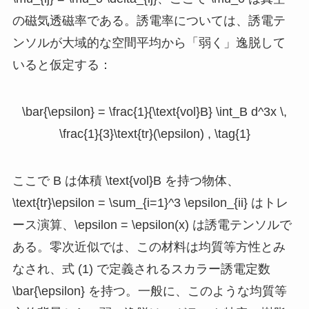
の磁気透磁率である。誘電率については、誘電テ
ンソルが大域的な空間平均から「弱く」逸脱して
いると仮定する：
\bar{\epsilon} = \frac{1}{\text{vol}B} \int_B d^3x \,
\frac{1}{3}\text{tr}(\epsilon) , \tag{1}
ここで
B
は体積
\text{vol}B
を持つ物体、
\text{tr}\epsilon = \sum_{i=1}^3 \epsilon_{ii}
はトレ
ース演算、
\epsilon = \epsilon(x)
は誘電テンソルで
ある。零次近似では、この材料は均質等方性とみ
なされ、式 (1) で定義されるスカラー誘電定数
\bar{\epsilon}
を持つ。一般に、このような均質等