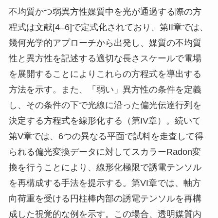
不均質かつ弱異方性媒質中を光が通過する際の方
程式は文献[4–6]で定式化されており、第II章では、
幾何光学的アプローチから出発し、媒質の不均質
性と異方性を記述する適切な長さスケールで電場
を展開することによりこれらの方程式を導出する
方法を示す。また、「弱い」異方性の条件を定義
し、その条件の下で光線に沿った偏光伝達行列を
決定する方程式を線形化する（第IV章）。続いて
第V章では、6つの異なる平面で試料を走査して得
られる偏光変換データに対してスカラーRadon変
換を行うことにより、線形化極限で誘電テンソル
を再構成する手法を提示する。第VI章では、軸方
向荷重を受ける円柱棒内部の誘電テンソルを再構
成した視覚的な例を示す。この場合、透明媒質内