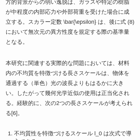
方的背景からの弱い逸脱は、ガラスや特定の樹脂
が中程度の内部応力や外部荷重を受けた場合に成
立する。スカラー定数
\bar{\epsilon}
は、後に式 (8)
において無次元の異方性度を規定する際の基準量
となる。
本研究に関連する実際的な問題においては、材料
内の不均質を特徴づける長さスケールは、物体を
通過する（単色）光の波長よりもはるかに大き
い。したがって幾何光学近似の使用は正当化され
る。経験的に、次の2つの長さスケールが考えられ
る[6]。
不均質性を特徴づけるスケール
l_0
は次式で導