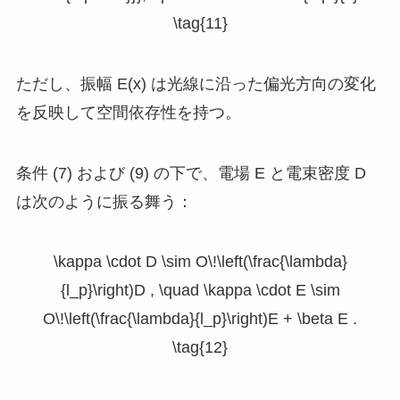
\tag{11}
ただし、振幅
E(x)
は光線に沿った偏光方向の変化
を反映して空間依存性を持つ。
条件 (7) および (9) の下で、電場
E
と電束密度
D
は次のように振る舞う：
\kappa \cdot D \sim O\!\left(\frac{\lambda}
{l_p}\right)D , \quad \kappa \cdot E \sim
O\!\left(\frac{\lambda}{l_p}\right)E + \beta E .
\tag{12}