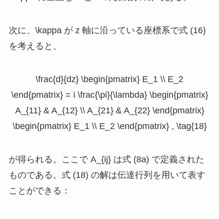
次に、
\kappa
が
z
軸に沿っている座標系で式 (16)
を考えると、
\frac{d}{dz} \begin{pmatrix} E_1 \\ E_2
\end{pmatrix} = i \frac{\pi}{\lambda} \begin{pmatrix}
A_{11} & A_{12} \\ A_{21} & A_{22} \end{pmatrix}
\begin{pmatrix} E_1 \\ E_2 \end{pmatrix} , \tag{18}
が得られる。ここで
A_{ij}
は式 (8a) で定義された
ものである。式 (18) の解は伝達行列を用いて表す
ことができる：