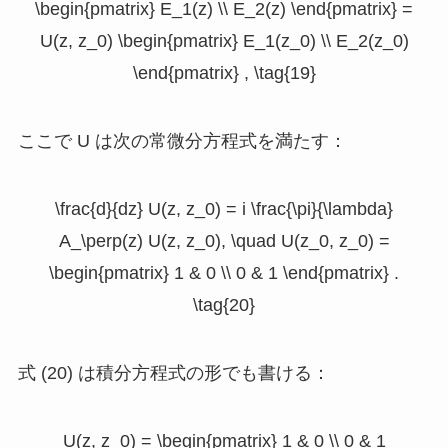
\begin{pmatrix} E_1(z) \\ E_2(z) \end{pmatrix} =
U(z, z_0) \begin{pmatrix} E_1(z_0) \\ E_2(z_0)
\end{pmatrix} , \tag{19}
ここで
U
は次の常微分方程式を満たす：
\frac{d}{dz} U(z, z_0) = i \frac{\pi}{\lambda}
A_\perp(z) U(z, z_0), \quad U(z_0, z_0) =
\begin{pmatrix} 1 & 0 \\ 0 & 1 \end{pmatrix} .
\tag{20}
式 (20) は積分方程式の形でも書ける：
U(z, z_0) = \begin{pmatrix} 1 & 0 \\ 0 & 1