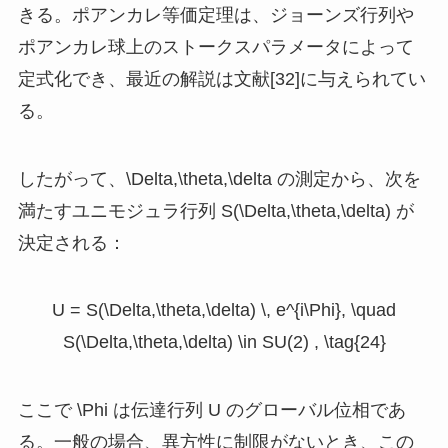
きる。ポアンカレ等価定理は、ジョーンズ行列や
ポアンカレ球上のストークスパラメータによって
定式化でき、最近の解説は文献[32]に与えられてい
る。
したがって、
\Delta,\theta,\delta
の測定から、次を
満たすユニモジュラ行列
S(\Delta,\theta,\delta)
が
決定される：
U = S(\Delta,\theta,\delta) \, e^{i\Phi}, \quad
S(\Delta,\theta,\delta) \in SU(2) , \tag{24}
ここで
\Phi
は伝達行列
U
のグローバル位相であ
る。一般の場合、異方性に制限がないとき、この