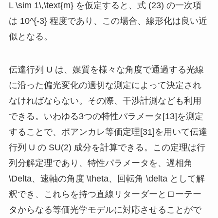
L \sim 1\,\text{m}
を仮定すると、式 (23) の一次項
は
10^{-3}
程度であり、この場合、線形化は良い近
似となる。
伝達行列
U
は、媒質を様々な角度で通過する光線
に沿った偏光変化の適切な測定によって決定され
なければならない。その際、干渉計測なども利用
できる。いわゆる3つの特性パラメータ[13]を測定
することで、ポアンカレ等価定理[31]を用いて伝達
行列
U
の SU(2) 成分を計算できる。この定理は行
列分解定理であり、特性パラメータを、遅相角
\Delta
、速軸の角度
\theta
、回転角
\delta
として解
釈でき、これらを持つ直線リターダーとローテー
タからなる等価光学モデルに対応させることがで