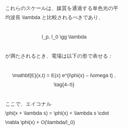
これらのスケールは、媒質を通過する単色光の平
均波長
\lambda
と比較されるべきであり、
l_p, l_0 \gg \lambda
が満たされるとき、電場は以下の形で表せる：
\mathbf{E}(x,t) = E(x) e^{i\phi(x) – i\omega t} ,
\tag{4–5}
ここで、エイコナル
\phi(x + \lambda s) = \phi(x) + \lambda s \cdot
\nabla \phi(x) + O(\lambda/l_0)