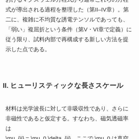
式が導出される過程を整理した（第II–IV章）。第
二に、複雑に不均質な誘電テンソルであっても、
「弱い」複屈折という条件（第V・VI章で定義）に
従う限り、試料内部で再構成する新しい方法を提
示した点である。
II. ヒューリスティックな長さスケール
材料は光学波長に対して非吸収性であり、さらに
非磁性であると仮定する。すなわち、磁気透磁率
は
\mu_{ij} = \mu_0 \delta_{ij}
、ここで
\mu_0
は真空