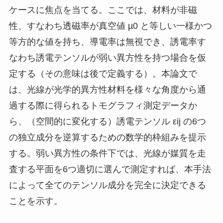
ケースに焦点を当てる。ここでは、材料が非磁
性、すなわち透磁率が真空値 µ0 と等しい一様かつ
等方的な値を持ち、導電率は無視でき、誘電率す
なわち誘電テンソルが弱い異方性を持つ場合を仮
定する（その意味は後で定義する）。本論文で
は、光線が光学的異方性材料を様々な角度から通
過する際に得られるトモグラフィ測定データか
ら、（空間的に変化する）誘電テンソル εij の6つ
の独立成分を逆算するための数学的枠組みを提示
する。弱い異方性の条件下では、光線が媒質を走
査する平面を6つ適切に選んで測定すれば、本手法
によって全てのテンソル成分を完全に決定できる
ことを示す。