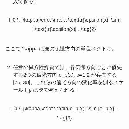
入できる：
l_0 \, |\kappa \cdot \nabla \text{tr}\epsilon(x)| \sim
|\text{tr}\epsilon(x)| , \tag{2}
ここで
\kappa
は波の伝搬方向の単位ベクトル。
任意の異方性媒質では、各伝搬方向ごとに優先
する2つの偏光方向
e_p(x), p=1,2
が存在する
[26–30]。これらの偏光方向の変化率を測るスケ
ール
l_p
は次で与えられる：
l_p \, |\kappa \cdot \nabla e_p(x)| \sim |e_p(x)| .
\tag{3}