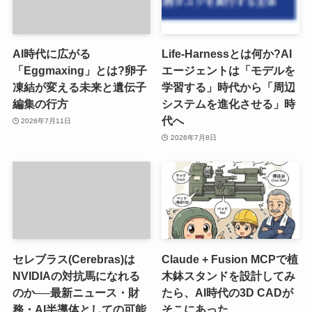
AI時代に広がる
Life-Harnessとは何か?AI
「Eggmaxing」とは?卵子
エージェントは「モデルを
凍結が変える未来と遺伝子
学習する」時代から「周辺
編集の行方
システムを進化させる」時
代へ
2026年7月11日
2026年7月8日
セレブラス(Cerebras)は
Claude + Fusion MCPで植
NVIDIAの対抗馬になれる
木鉢スタンドを設計してみ
のか──最新ニュース・財
たら、AI時代の3D CADが
務・AI半導体としての可能
そこにあった