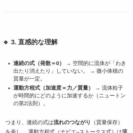
🔹 3. 直感的な理解
連続の式（発散＝0）
→ 空間的に流体が「わき
出たり消えたり」していない。 → 微小体積の
質量が一定。
運動方程式（加速度＝力／質量）
→ 流体粒子
が時間的にどのように加速するか（ニュートン
の第2法則）。
つまり、連続の式は
流れのつながり
（質量保存）
を表し、 運動方程式（ナビエ–ストークス式）は
流