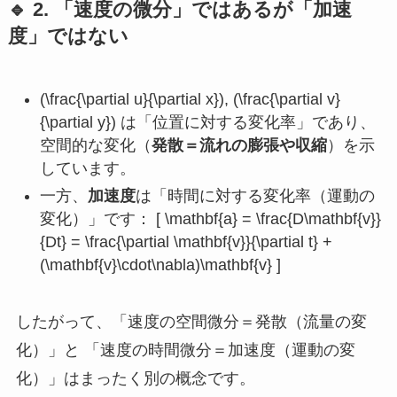
🔹 2. 「速度の微分」ではあるが「加速
度」ではない
(\frac{\partial u}{\partial x}), (\frac{\partial v}
{\partial y}) は「位置に対する変化率」であり、
空間的な変化（
発散＝流れの膨張や収縮
）を示
しています。
一方、
加速度
は「時間に対する変化率（運動の
変化）」です： [ \mathbf{a} = \frac{D\mathbf{v}}
{Dt} = \frac{\partial \mathbf{v}}{\partial t} +
(\mathbf{v}\cdot\nabla)\mathbf{v} ]
したがって、「速度の空間微分＝発散（流量の変
化）」と 「速度の時間微分＝加速度（運動の変
化）」はまったく別の概念です。