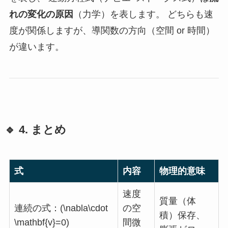
れの変化の原因
（力学）を表します。 どちらも速
度が関係しますが、導関数の方向（空間 or 時間）
が違います。
🔹 4. まとめ
式
内容
物理的意味
速度
質量（体
連続の式：(\nabla\cdot
の空
積）保存、
\mathbf{v}=0)
間微