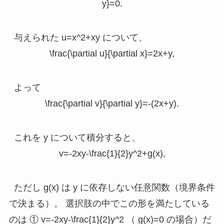
y}=0.
与えられた
u=x^2+xy
について、
\frac{\partial u}{\partial x}=2x+y,
よって
\frac{\partial v}{\partial y}=-(2x+y).
これを
y
について積分すると、
v=-2xy-\frac{1}{2}y^2+g(x),
ただし
g(x)
は
y
に依存しない任意関数（境界条件
で決まる）。 選択肢の中でこの形を満たしている
のは ①
v=-2xy-\frac{1}{2}y^2
（
g(x)=0
の場合）だ