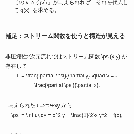
ての
v
の分布」が与えられれば、それを代入し
て
g(x)
を求める。
補足：ストリーム関数を使うと構造が見える
非圧縮性2次元流れではストリーム関数
\psi(x,y)
が
存在して
u = \frac{\partial \psi}{\partial y},\quad v = -
\frac{\partial \psi}{\partial x}.
与えられた
u=x^2+xy
から
\psi = \int u\,dy = x^2 y + \frac{1}{2}x y^2 + f(x),