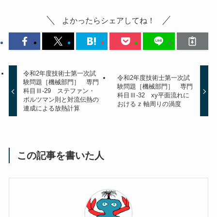
よかったらシェアしてね！
令和2年度技術士第一次試
令和2年度技術士第一次試
験問題［機械部門］ 専門
験問題［機械部門］ 専門
科目Ⅲ-29 ステファン・
科目Ⅲ-32 xy平面流れに
ボルツマン則と対流伝熱の
おける z 軸周りの渦度
連成による放熱計算
この記事を書いた人