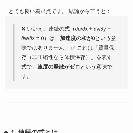
とても良い着眼点です。 結論から言うと：
❌ いいえ。連続の式（∂u/∂x + ∂v/∂y +
∂w/∂z = 0）は、
加速度の和が0
という意
味ではありません。 ✅ これは「質量保
存（非圧縮性なら体積保存）」を表す
式で、
速度の発散がゼロ
という意味で
す。
🔹 1. 連続の式とは