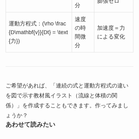
膨張ゼロ
分
速度
運動方程式：(\rho \frac
の時
加速度＝力
{D\mathbf{v}}{Dt} = \text
間微
による変化
{力})
分
ご希望があれば、「連続の式と運動方程式の違い
を図で示す教材風イラスト（流線と体積の関
係）」を作成することもできます。作ってみまし
ょうか？
あわせて読みたい