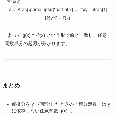
すると
v = -\frac{\partial \psi}{\partial x} = -2xy – \frac{1}
{2}y^2 – f'(x).
よって
g(x) = -f'(x)
という形で前と一致し、任意
関数成分の起源が分かります。
まとめ
偏微分を
y
で積分したときの「積分定数」は
y
に依存しない任意関数
g(x)
。