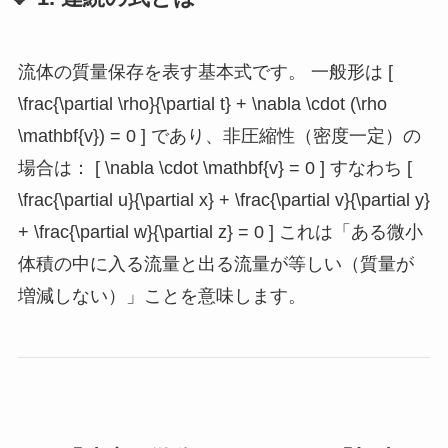
流体の質量保存を表す基本式です。 一般形は [
\frac{\partial \rho}{\partial t} + \nabla \cdot (\rho
\mathbf{v}) = 0 ] であり、非圧縮性（密度一定）の
場合は： [ \nabla \cdot \mathbf{v} = 0 ] すなわち [
\frac{\partial u}{\partial x} + \frac{\partial v}{\partial y}
+ \frac{\partial w}{\partial z} = 0 ] これは「ある微小
体積の中に入る流量と出る流量が等しい（質量が
増減しない）」ことを意味します。