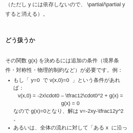
（ただし
y
には依存しないので、
\partial/\partial y
すると消える）。
どう扱うか
その関数
g(x)
を決めるには追加の条件（境界条
件・対称性・物理的制約など）が必要です。例：
もし「
y=0
で
v(x,0)=0
」という条件があれ
ば：
v(x,0) = -2x\cdot0 – \tfrac12\cdot0^2 + g(x) =
g(x) = 0
なので
g(x)=0
となり、解は
v=-2xy-\tfrac12y^2
。
あるいは、全体の流れに対して「ある
x
に沿っ