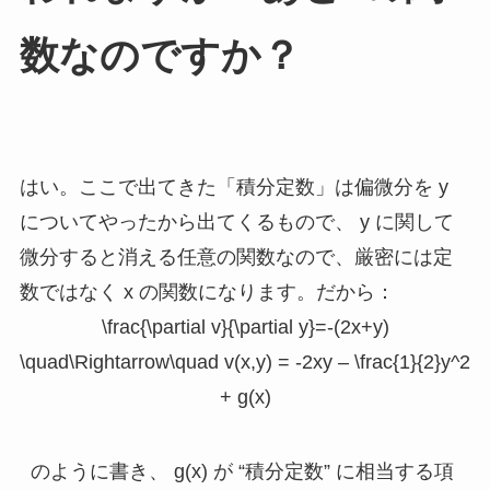
数なのですか？
はい。ここで出てきた「積分定数」は偏微分を
y
についてやったから出てくるもので、
y
に関して
微分すると消える任意の関数なので、厳密には定
数ではなく
x
の関数になります。だから：
\frac{\partial v}{\partial y}=-(2x+y)
\quad\Rightarrow\quad v(x,y) = -2xy – \frac{1}{2}y^2
+ g(x)
のように書き、
g(x)
が “積分定数” に相当する項