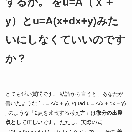
するか。 をu=A（ｘ＋
y）とu=A(x+dx+y)みた
いにしなくていいのです
か？
とても鋭い質問です。 結論から言うと、あなたが
書いたような [ u = A(x + y), \quad u = A(x + dx + y)
] のような「2点を比較する考え方」は
微分の出発
点として正しい
です。 ただし、実際の式
（(\frac{\partial v}{\partial x}) など）では、その
差