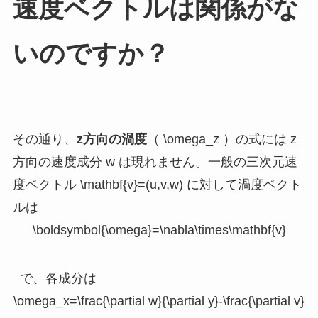
速度ベクトルは関係がな
いのですか？
その通り、
z方向の渦度
（
\omega_z
）の式には z
方向の速度成分
w
は現れません。一般の三次元速
度ベクトル
\mathbf{v}=(u,v,w)
に対して渦度ベクト
ルは
\boldsymbol{\omega}=\nabla\times\mathbf{v}
で、各成分は
\omega_x=\frac{\partial w}{\partial y}-\frac{\partial v}