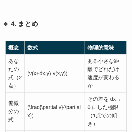
🔹 4. まとめ
概念
数式
物理的意味
あな
ある小さな距
たの
離でどれだけ
(v(x+dx,y)-v(x,y))
式（2
速度が変わる
点）
か
その差を dx→
偏微
(\frac{\partial v}{\partial
0 にした極限
分の
x})
（1点での傾
式
き）