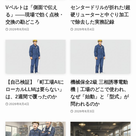
Vベルトは「側面で伝え
センタードリルが折れた!超
る」——現場で効く点検・
硬リューターと中ぐり加工
交換の勘どころ
で除去した実務記録
2026年8月6日
2026年8月4日
【自己検証】「町工場AIに
機械保全2級 三相誘導電動
ローカルLLMは要らない」
機｜工場のどこで使われ、
は、2週間で覆ったのか
なぜ「始動」と「型式」が
問われるのか
2026年8月4日
2026年8月3日