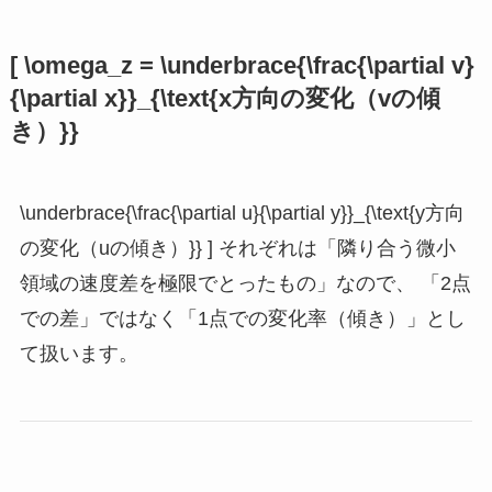
[ \omega_z = \underbrace{\frac{\partial v}
{\partial x}}_{\text{x方向の変化（vの傾
き）}}
\underbrace{\frac{\partial u}{\partial y}}_{\text{y方向
の変化（uの傾き）}} ] それぞれは「隣り合う微小
領域の速度差を極限でとったもの」なので、 「2点
での差」ではなく「1点での変化率（傾き）」とし
て扱います。