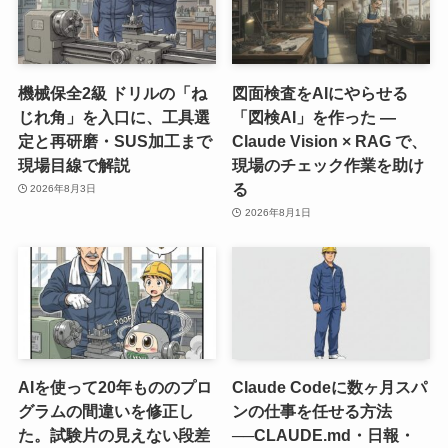
機械保全2級 ドリルの「ね
図面検査をAIにやらせる
じれ角」を入口に、工具選
「図検AI」を作った ―
定と再研磨・SUS加工まで
Claude Vision × RAG で、
現場目線で解説
現場のチェック作業を助け
る
2026年8月3日
2026年8月1日
AIを使って20年もののプロ
Claude Codeに数ヶ月スパ
グラムの間違いを修正し
ンの仕事を任せる方法
た。試験片の見えない段差
──CLAUDE.md・日報・