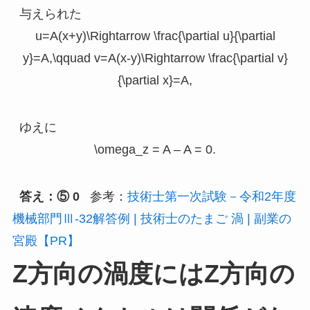
与えられた
u=A(x+y)\Rightarrow \frac{\partial u}{\partial
y}=A,\qquad v=A(x-y)\Rightarrow \frac{\partial v}
{\partial x}=A,
ゆえに
\omega_z = A – A = 0.
答え：⑤ 0
参考：
技術士第一次試験－令和2年度
機械部門Ⅲ-32解答例 | 技術士のたまご
渦 | 副業の
宮殿【PR】
Z方向の渦度にはZ方向の