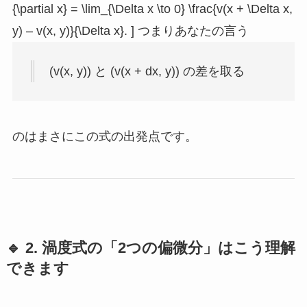
{\partial x} = \lim_{\Delta x \to 0} \frac{v(x + \Delta x,
y) – v(x, y)}{\Delta x}. ] つまりあなたの言う
(v(x, y)) と (v(x + dx, y)) の差を取る
のはまさにこの式の出発点です。
🔹 2. 渦度式の「2つの偏微分」はこう理解
できます