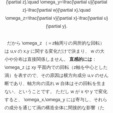
{\partial z},\quad \omega_y=\frac{\partial u}{\partial
z}-\frac{\partial w}{\partial x},\quad
\omega_z=\frac{\partial v}{\partial x}-\frac{\partial u}
{\partial y}.
だから
\omega_z
（＝z軸周りの局所的な回転）
は
u,v
の x,y に関する変化だけで決まり、
w
の大
小や分布は直接関係しません。
直感的には
：
\omega_z
は xy 平面内での回転（z軸を中心とした
渦）を表すので、その原因は横方向成分
u,v
のせん
断であり、軸方向の流れ
w
自体はその回転を生ま
ない、ということです。 ただし
w
が
x
や
y
で変化
すると、
\omega_x,\omega_y
には寄与し、それら
の成分を通じて渦の構造全体に間接的な影響（た