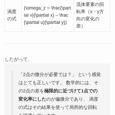
流体要素の回
(\omega_z = \frac{\part
渦度
転率（x・y方
ial v}{\partial x} – \frac
の式
向の変化の
{\partial u}{\partial y})
差）
したがって、
「2点の微分が必要では？」 という感覚
はとても正しいです。 数学的には、そ
の2点の差を
極限的に近づけて1点での
変化率にした
のが偏微分であり、 渦度
の式はその結果を使って局所的な回転