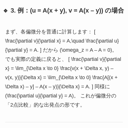
🔹 3. 例：(u = A(x + y), v = A(x – y)) の場合
まず、各偏微分を普通に計算します： [
\frac{\partial v}{\partial x} = A,\quad \frac{\partial u}
{\partial y} = A. ] だから (\omega_z = A – A = 0)。
でも実際の定義に戻ると、 [ \frac{\partial v}{\partial
x} = \lim_{\Delta x \to 0} \frac{v(x + \Delta x, y) –
v(x, y)}{\Delta x} = \lim_{\Delta x \to 0} \frac{A[(x +
\Delta x) – y] – A(x – y)}{\Delta x} = A. ] 同様に
(\frac{\partial u}{\partial y} = A)。 これが偏微分の
「2点比較」的な出発点の形です。