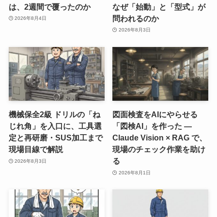
は、2週間で覆ったのか
なぜ「始動」と「型式」が
問われるのか
2026年8月4日
2026年8月3日
機械保全2級 ドリルの「ね
図面検査をAIにやらせる
じれ角」を入口に、工具選
「図検AI」を作った ―
定と再研磨・SUS加工まで
Claude Vision × RAG で、
現場目線で解説
現場のチェック作業を助け
る
2026年8月3日
2026年8月1日