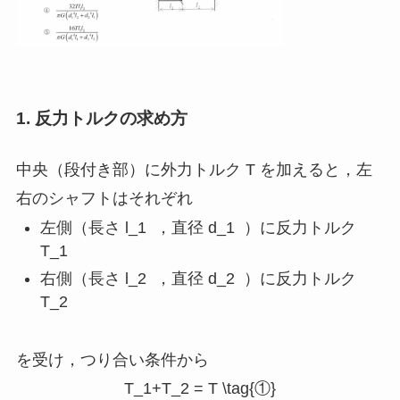
1. 反力トルクの求め方
中央（段付き部）に外力トルク
T
を加えると，左
右のシャフトはそれぞれ
左側（長さ
l_1
，直径
d_1
）に反力トルク
T_1
右側（長さ
l_2
，直径
d_2
）に反力トルク
T_2
を受け，つり合い条件から
T_1+T_2 = T \tag{①}