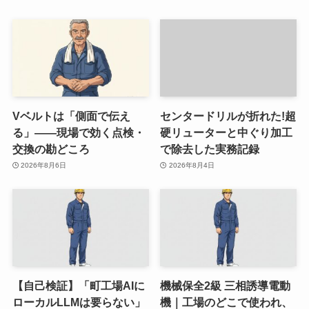
Vベルトは「側面で伝え
センタードリルが折れた!超
る」——現場で効く点検・
硬リューターと中ぐり加工
交換の勘どころ
で除去した実務記録
2026年8月6日
2026年8月4日
【自己検証】「町工場AIに
機械保全2級 三相誘導電動
ローカルLLMは要らない」
機｜工場のどこで使われ、