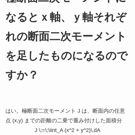
なるとｘ軸、ｙ軸それぞ
れの断面二次モーメント
を足したものになるので
すか？
はい。極断面二次モーメント
J
は、断面内の任意
点
(x,y)
までの距離の二乗で重み付けした面積分
J \;=\;\iint_A (x^2 + y^2)\,dA