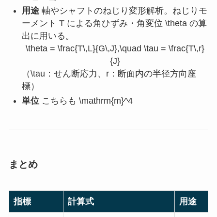
用途
軸やシャフトのねじり変形解析。ねじりモ
ーメント
T
による角ひずみ・角変位
\theta
の算
出に用いる。
\theta = \frac{T\,L}{G\,J},\quad \tau = \frac{T\,r}
{J}
（
\tau
：せん断応力、
r
：断面内の半径方向座
標）
単位
こちらも
\mathrm{m}^4
まとめ
指標
計算式
用途