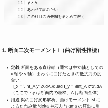
まとめ
あわせて読みたい
この科目の過去問をまとめて解く
1. 断面二次モーメント
I
（曲げ剛性指標）
定義
断面をある直線軸（通常は中立軸としての
x
軸や
y
軸）まわりに曲げたときの抵抗力の度
合い。
I_x = \iint_A y^2\,dA,\quad I_y = \iint_A x^2\,dA
（ここで
x,y
は断面内の座標、
A
は断面全体）
用途
梁の曲げ変形解析。曲げモーメント
M
に
よるたわみ量
\delta
や応力
\sigma
の算出に用