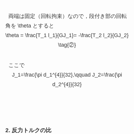
両端は固定（回転拘束）なので，段付き部の回転
角を
\theta
とすると
\theta = \frac{T_1 l_1}{GJ_1}= -\frac{T_2 l_2}{GJ_2}
\tag{②}
ここで
J_1=\frac{\pi d_1^{4}}{32},\qquad J_2=\frac{\pi
d_2^{4}}{32}
2. 反力トルクの比