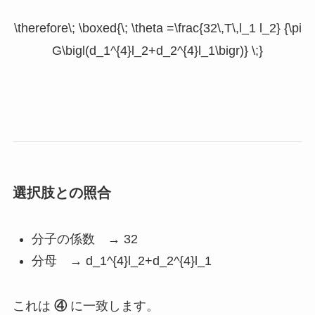
\therefore\; \boxed{\; \theta =\frac{32\,T\,l_1 l_2} {\pi
G\bigl(d_1^{4}l_2+d_2^{4}l_1\bigr)} \;}
選択肢との照合
分子の係数 → 32
分母 →
d_1^{4}l_2+d_2^{4}l_1
これは
④
に一致します。