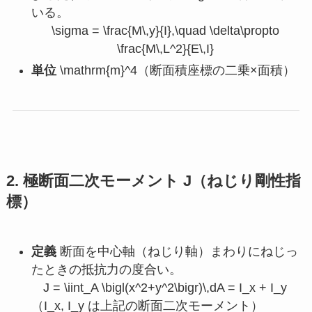
いる。
\sigma = \frac{M\,y}{I},\quad \delta\propto
\frac{M\,L^2}{E\,I}
単位
\mathrm{m}^4
（断面積座標の二乗×面積）
2. 極断面二次モーメント
J
（ねじり剛性指
標）
定義
断面を中心軸（ねじり軸）まわりにねじっ
たときの抵抗力の度合い。
J = \iint_A \bigl(x^2+y^2\bigr)\,dA = I_x + I_y
（
I_x, I_y
は上記の断面二次モーメント）