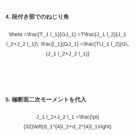
4. 段付き部でのねじり角
\theta =\frac{T_1 l_1}{GJ_1} =T\frac{J_1 l_2}{J_1
l_2+J_2 l_1}\; \frac{l_1}{GJ_1} =\frac{T\,l_1 l_2}{G\,
(J_1 l_2+J_2 l_1)}
5. 極断面二次モーメントを代入
J_1 l_2+J_2 l_1 =\frac{\pi}
{32}\left(d_1^{4}l_2+d_2^{4}l_1\right)