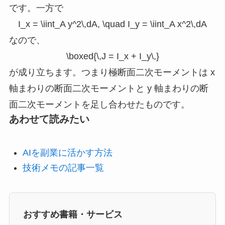
です。一方で
I_x = \iint_A y^2\,dA, \quad I_y = \iint_A x^2\,dA
なので、
\boxed{\,J = I_x + I_y\,}
が成り立ちます。つまり極断面二次モーメントは
x
軸まわりの断面二次モーメントと
y
軸まわりの断
面二次モーメントを足し合わせたものです。
あわせて読みたい
AIを副業に活かす方法
技術メモの記事一覧
おすすめ書籍・サービス