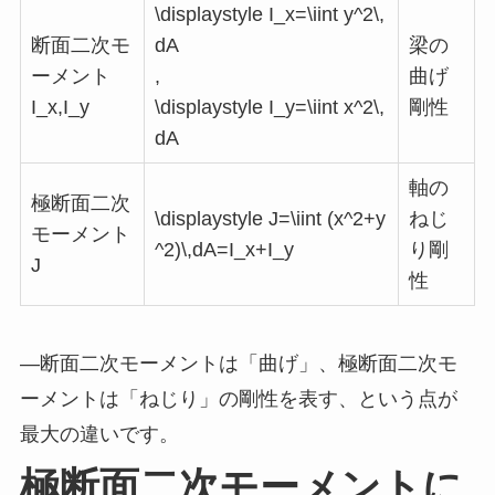
\displaystyle I_x=\iint y^2\,
断面二次モ
dA
梁の
ーメント
,
曲げ
I_x,I_y
\displaystyle I_y=\iint x^2\,
剛性
dA
軸の
極断面二次
\displaystyle J=\iint (x^2+y
ねじ
モーメント
^2)\,dA=I_x+I_y
り剛
J
性
—断面二次モーメントは「曲げ」、極断面二次モ
ーメントは「ねじり」の剛性を表す、という点が
最大の違いです。
極断面二次モーメントに