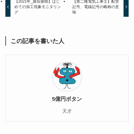
【2021年_廣垣俊樹】はじ
【第二種電気工事士】配管
めての加工現象モニタリン
記号、電線記号の略称の意
グ
味
この記事を書いた人
5億円ボタン
天才