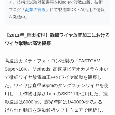
ア。技術士試験対策書籍をKindleで複数出版。技術
ブログ「
副業の宮殿
」にて製造業DX・AI活用の情報
を発信中。
【2011年_岡田拓也】微細ワイヤ放電加工における
ワイヤ挙動の高速観察
高速度カメラ：フォトロン社製の「FASTCAM
Super-10K」 Methods: 高速度ビデオカメラを用い
て微細ワイヤ放電加工中のワイヤ挙動を観察し
た。ワイヤは直径50μmのタングステンワイヤを使
用し、工作物は厚さ1mmのSKD11を使用した。撮
影速度は8000fps、露光時間は1/40000秒である。
得られた動画を運動解析ソフトウェアで解析し、