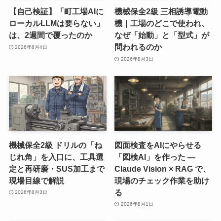
【自己検証】「町工場AIに
機械保全2級 三相誘導電動
ローカルLLMは要らない」
機｜工場のどこで使われ、
は、2週間で覆ったのか
なぜ「始動」と「型式」が
問われるのか
2026年8月4日
2026年8月3日
機械保全2級 ドリルの「ね
図面検査をAIにやらせる
じれ角」を入口に、工具選
「図検AI」を作った ―
定と再研磨・SUS加工まで
Claude Vision × RAG で、
現場目線で解説
現場のチェック作業を助け
る
2026年8月3日
2026年8月1日