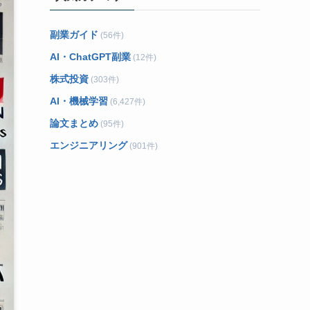
副業ガイド
(56件)
AI・ChatGPT副業
(12件)
株式投資
(303件)
AI・機械学習
(6,427件)
論文まとめ
(95件)
エンジニアリング
(901件)