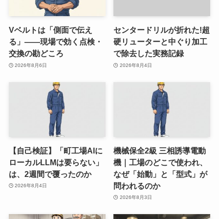
Vベルトは「側面で伝え
センタードリルが折れた!超
る」——現場で効く点検・
硬リューターと中ぐり加工
交換の勘どころ
で除去した実務記録
2026年8月6日
2026年8月4日
【自己検証】「町工場AIに
機械保全2級 三相誘導電動
ローカルLLMは要らない」
機｜工場のどこで使われ、
は、2週間で覆ったのか
なぜ「始動」と「型式」が
問われるのか
2026年8月4日
2026年8月3日