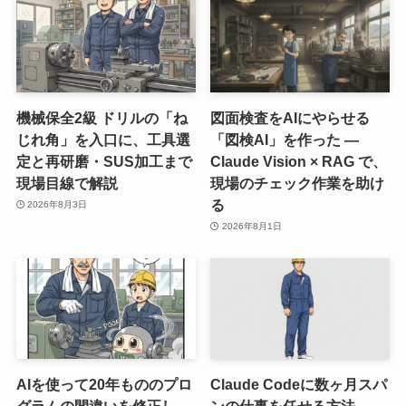
機械保全2級 ドリルの「ね
図面検査をAIにやらせる
じれ角」を入口に、工具選
「図検AI」を作った ―
定と再研磨・SUS加工まで
Claude Vision × RAG で、
現場目線で解説
現場のチェック作業を助け
る
2026年8月3日
2026年8月1日
AIを使って20年もののプロ
Claude Codeに数ヶ月スパ