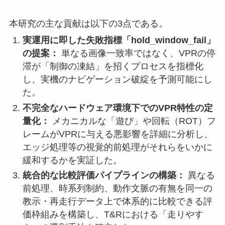
本研究の主な貢献は以下の3点である。
実運用に即した失敗指標「hold_window_fail」
の提案：
単なる画像一致率ではなく、VPRの停
滞が「制御の凍結」を招くプロセスを指標化
し、実機のナビゲーション破綻を予測可能にし
た。
不完全なハードウェア環境下でのVPR特性の定
量化：
メカニカルな「遊び」や回転（ROT）フ
レームがVPRに与える悪影響を詳細に分析し、
エッジ処理等の視覚的前処理がそれらをいかに
緩和するかを実証した。
統合的な比較評価パイプラインの構築：
異なる
前処理、時系列制約、動作文脈の有無を同一の
教示・再走行データ上で体系的に比較できる評
価枠組みを構築し、T&Rにおける「走りやす