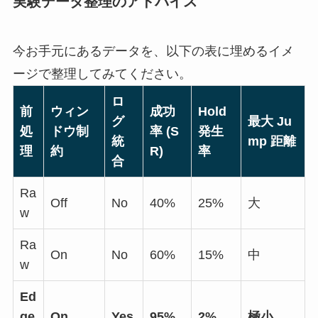
実験データ整理のアドバイス
今お手元にあるデータを、以下の表に埋めるイメ
ージで整理してみてください。
ロ
前
ウィン
成功
Hold
グ
最大 Ju
処
ドウ制
率 (S
発生
統
mp 距離
理
約
R)
率
合
Ra
Off
No
40%
25%
大
w
Ra
On
No
60%
15%
中
w
Ed
ge
On
Yes
95%
2%
極小