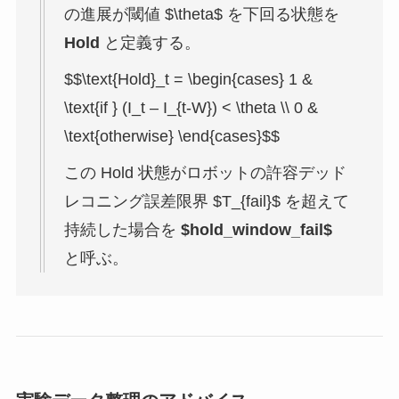
の進展が閾値
$\theta$
を下回る状態を
Hold
と定義する。
$$\text{Hold}_t = \begin{cases} 1 &
\text{if } (I_t – I_{t-W}) < \theta \\ 0 &
\text{otherwise} \end{cases}$$
この Hold 状態がロボットの許容デッド
レコニング誤差限界
$T_{fail}$
を超えて
持続した場合を
$hold_window_fail$
と呼ぶ。