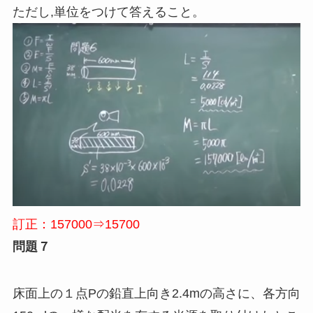
ただし
,
単位をつけて答えること。
訂正：157000⇒15700
問題７
床面上の１点Pの鉛直上向き2.4mの高さに、各方向