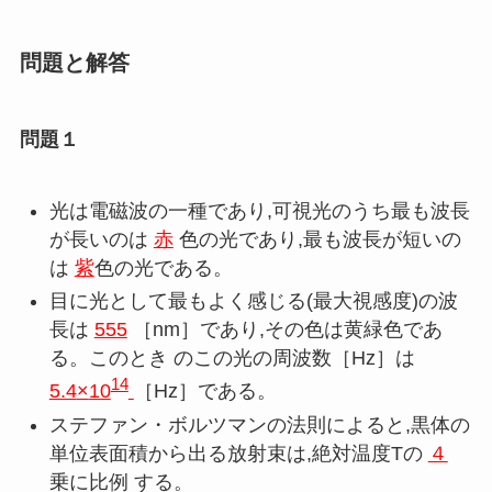
問題と解答
問題１
光は電磁波の一種であり
,
可視光のうち最も波長
が長いのは
赤
色の光であり
,
最も波長が短いの
は
紫
色の光である。
目に光として最もよく感じる
(
最大視感度
)
の波
長は
555
［
nm
］であり
,
その色は黄緑色であ
る。このとき のこの光の周波数［
Hz
］は
14
5.4
×
10
［
Hz
］である。
ステファン・ボルツマンの法則によると
,
黒体の
単位表面積から出る放射束は
,
絶対温度Tの
４
乗に比例 する。