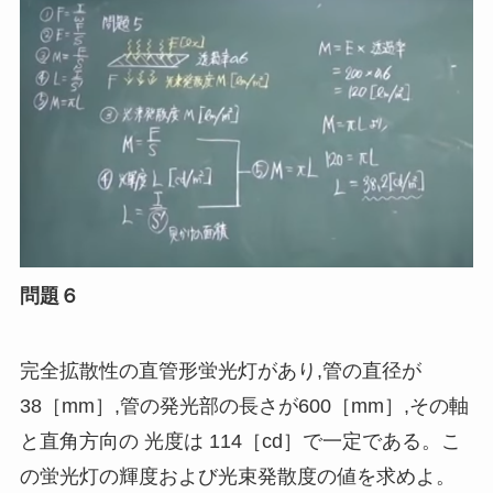
問題６
完全拡散性の直管形蛍光灯があり
,
管の直径が
38［
mm
］,管の発光部の長さが600［
mm
］,その軸
と直角方向の 光度は 114［
cd
］で一定である。こ
の蛍光灯の輝度および光束発散度の値を求めよ。