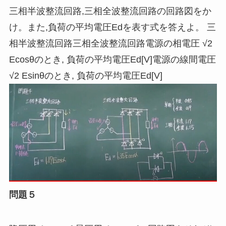
三相半波整流回路,三相全波整流回路の回路図をか
け。また,負荷の平均電圧Edを表す式を答えよ。 三
相半波整流回路三相全波整流回路電源の相電圧 √2
Ecosθのとき, 負荷の平均電圧Ed[V]電源の線間電圧
√2 Esinθのとき, 負荷の平均電圧Ed[V]
問題５