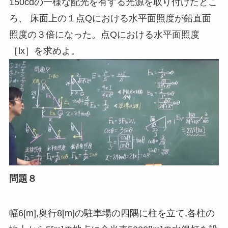
150cdの一様な配光を有する光源を取り付けたとこ
ろ、 床面上の１点Qにおける水平面照度が鉛直面
照度の３倍になった。点Qにおける水平面照度
［
lx
］を求めよ。
問題８
幅6[m],奥行8[m]の駐車場の四隅に柱を立て
,
各柱の