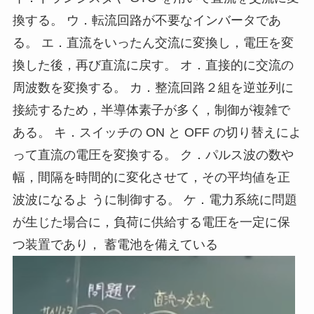
換する。 ウ．転流回路が不要なインバータであ
る。 エ．直流をいったん交流に変換し，電圧を変
換した後，再び直流に戻す。 オ．直接的に交流の
周波数を変換する。 カ．整流回路２組を逆並列に
接続するため，半導体素子が多く，制御が複雑で
ある。 キ．スイッチの ON と OFF の切り替えによ
って直流の電圧を変換する。 ク．パルス波の数や
幅，間隔を時間的に変化させて，その平均値を正
波波になるよ うに制御する。 ケ．電力系統に問題
が生じた場合に，負荷に供給する電圧を一定に保
つ装置であり， 蓄電池を備えている