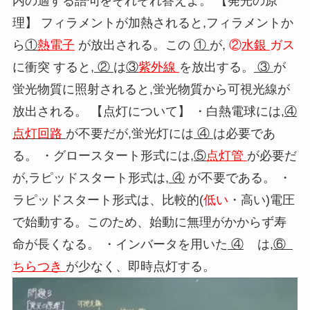
内の適する語句をそれぞれ答えよ。 【発光の原
理】 フィラメントが加熱されると
,
フィラメントか
ら
①
熱電子
が放出される。この
①
が
,
②
水銀
ガス
に衝突 すると
,
②
は
③
紫外線
を放出する。
③
が
蛍光物質に照射されると
,
蛍光物質から可視光線が
放出される。 【点灯について】 ・白熱電球には
,
④
点灯回路
が不要だが
,
蛍光灯には
④
は必要であ
る。 ・グロースタート形式には
,
⑤
点灯管
が必要だ
が
,
ラピッドスタート形式は
,
④
が不要である。 ・
ラピッドスタート形式は、比較的
(
低い
・高い
)
電圧
で始動する。このため、始動に無理がかからず寿
命が長くなる。 ・インバータを用いた
④
は
,
⑥
ちらつき
が少なく、即時点灯する。