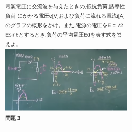
電源電圧に交流波を与えたときの,抵抗負荷,誘導性
負荷 にかかる電圧e[V]および負荷に流れる電流i[A]
のグラフの概形をかけ。また,電源の電圧をE = √2
Esinθとするとき,負荷の平均電圧Edを表す式を答
えよ。
問題３