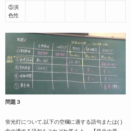
⑤演
色性
問題３
蛍光灯について
,
以下の空欄に適する語句または
( )