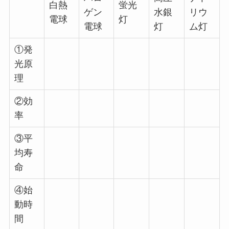
白熱
蛍光
ゲン
水銀
リウ
電球
灯
電球
灯
ム灯
①発
光原
理
②効
率
③平
均寿
命
④始
動時
間