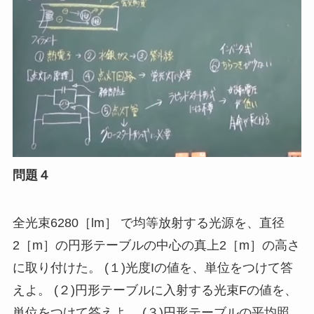
問題４
全光束6280［
lm
］ で均等放射する光源を、直径
2［
m
］の円形テーブルの中心の真上2［
m
］の高さ
に取り付けた。 (１
)
光度Iの値を、単位をつけて答
えよ。 (２
)
円形テーブルに入射する光束Fの値を、
単位をつけて答えよ。 (３
)
円形テーブルの平均照