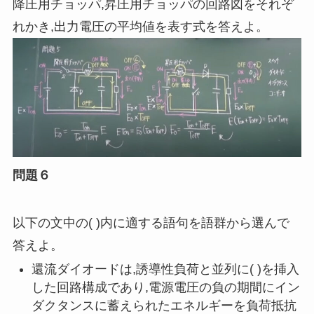
降圧用チョッパ,昇圧用チョッパの回路図をそれぞ
れかき,出力電圧の平均値を表す式を答えよ。
問題６
以下の文中の( )内に適する語句を語群から選んで
答えよ。
還流ダイオードは,誘導性負荷と並列に( )を挿入
した回路構成であり,電源電圧の負の期間にイン
ダクタンスに蓄えられたエネルギーを負荷抵抗