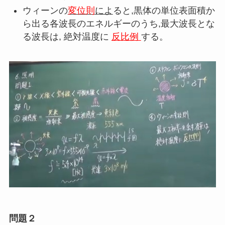
ウィーンの
変位則
によ
ると
,
黒体の単位表面積か
ら出る各波長のエネルギーのうち
,
最大波長とな
る波長は
,
絶対温度に
反比例
する。
問題２