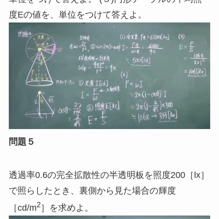
度Eの値を、単位をつけて答えよ。
問題５
透過率0.6の完全拡散性の半透明板を照度200［
lx
］
で照らしたとき、裏側から見た場合の輝度
2
［
cd/m
］を求めよ。