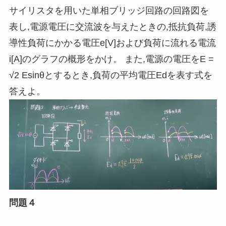
サイリスタを用いた単相ブリッジ回路の回路図を
表し,電源電圧に交流波を与えたときの,抵抗負荷,誘
導性負荷にかかる電圧e[V]および負荷に流れる電流
i[A]のグラフの概形をかけ。 また,電源の電圧をE =
√2 Esinθとするとき,負荷の平均電圧Edを表す式を
答えよ。
問題４