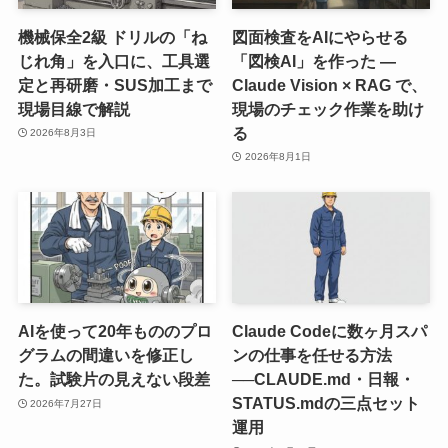
機械保全2級 ドリルの「ね
図面検査をAIにやらせる
じれ角」を入口に、工具選
「図検AI」を作った ―
定と再研磨・SUS加工まで
Claude Vision × RAG で、
現場目線で解説
現場のチェック作業を助け
る
2026年8月3日
2026年8月1日
AIを使って20年もののプロ
Claude Codeに数ヶ月スパ
グラムの間違いを修正し
ンの仕事を任せる方法
た。試験片の見えない段差
──CLAUDE.md・日報・
STATUS.mdの三点セット
2026年7月27日
運用