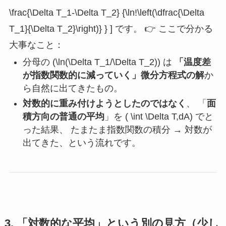
\frac{\Delta T_1-\Delta T_2} {\ln!\left(\dfrac{\Delta
T_1}{\Delta T_2}\right)} } ] です。 👉 ここで分かる
大事なこと：
分母の (\ln(\Delta T_1/\Delta T_2)) は
「温度差
が指数関数的に減っていく」微分方程式の解
か
ら自然に出てきたもの。
対数的に重み付けようとしたのではなく
、 「
面
積方向の普通の平均
」を ( \int \Delta T,dA) でと
った結果、 たまたま指数関数の積分 → 対数が
出てきた、という流れです。
3. 「対数的な平均」という別の見方（少し