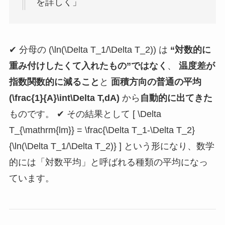
を詳しく」
✔ 分母の (\ln(\Delta T_1/\Delta T_2)) は
“対数的に
重み付けしたくて入れたもの”ではなく
、
温度差が
指数関数的に減ること
と
面積方向の普通の平均
(\frac{1}{A}\int\Delta T,dA)
から
自動的に出てきた
ものです。 ✔ その結果として [ \Delta
T_{\mathrm{lm}} = \frac{\Delta T_1-\Delta T_2}
{\ln(\Delta T_1/\Delta T_2)} ] という形になり、数学
的には「対数平均」と呼ばれる種類の平均になっ
ています。