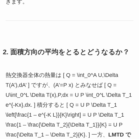
きます。
2. 面積方向の平均をとるとどうなるか？
熱交換器全体の熱量は [ Q = \int_0^A U,\Delta
T(A’),dA’ ] ですが、(A’=P x) とみなせば [ Q =
U\int_0^L \Delta T(x),P,dx = U P \int_0^L \Delta T_1
e^{-Kx},dx. ] 積分すると [ Q = U P \Delta T_1
\left[\frac{1 – e^{-K L}}{K}\right] = U P \Delta T_1
\frac{1 – \frac{\Delta T_2}{\Delta T_1}}{K} = U P
\frac{\Delta T_1 – \Delta T_2}{K}. ] 一方、
LMTD で