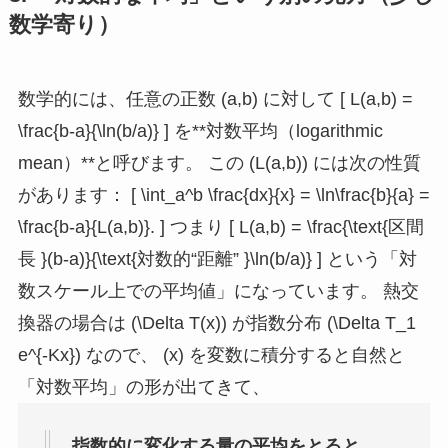
数学寄り）
数学的には、任意の正数 (a,b) に対して [ L(a,b) =
\frac{b-a}{\ln(b/a)} ] を**対数平均（logarithmic
mean）**と呼びます。 この (L(a,b)) には次の性質
があります： [ \int_a^b \frac{dx}{x} = \ln\frac{b}{a} =
\frac{b-a}{L(a,b)}. ] つまり [ L(a,b) = \frac{\text{区間
長 }(b-a)}{\text{対数的“距離” }\ln(b/a)} ] という「対
数スケール上での平均値」になっています。 熱交
換器の場合は (\Delta T(x)) が指数分布 (\Delta T_1
e^{-Kx}) なので、 (x) を変数に積分すると自然と
「対数平均」の形が出てきて、
指数的に変化する量の平均をとると、