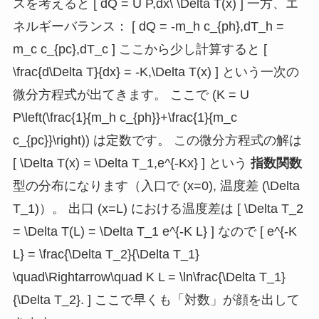
スを考えると [ dQ = U P,dx\ \Delta T(x) ] 一方、エ
ネルギーバランス： [ dQ = -m_h c_{ph},dT_h =
m_c c_{pc},dT_c ] ここから少し計算すると [
\frac{d\Delta T}{dx} = -K,\Delta T(x) ] という一次の
微分方程式が出てきます。 ここで (K = U
P\left(\frac{1}{m_h c_{ph}}+\frac{1}{m_c
c_{pc}}\right)) は定数です。 この微分方程式の解は
[ \Delta T(x) = \Delta T_1,e^{-Kx} ] という
指数関数
型の分布になります（入口で (x=0), 温度差 (\Delta
T_1)）。 出口 (x=L) における温度差は [ \Delta T_2
= \Delta T(L) = \Delta T_1 e^{-K L} ] なので [ e^{-K
L} = \frac{\Delta T_2}{\Delta T_1}
\quad\Rightarrow\quad K L = \ln\frac{\Delta T_1}
{\Delta T_2}. ] ここで早くも「対数」が顔を出して