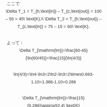
ここで
\Delta T_1 = T_{h,\text{in}} – T_{c,\text{out}} = 100
– 55 = 45\ \text{K},\\ \Delta T_2 = T_{h,\text{out}} –
T_{c,\text{in}} = 75 – 15 = 60\ \text{K}.
よって：
\Delta T_{\mathrm{lm}}=\frac{60-45}
{\ln(60/45)}=\frac{15}{\ln(4/3)}
\ln(4/3)=\ln4-\ln3=2\ln2-\ln3=2\times0.693-
1.10=1.386-1.10=0.286
\Delta T_{\mathrm{lm}}=\frac{15}
{0.286}\approx52.4\ \text{K}