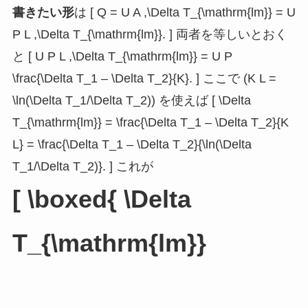
書きたい形
は [ Q = U A ,\Delta T_{\mathrm{lm}} = U
P L ,\Delta T_{\mathrm{lm}}. ] 両者を等しいとおく
と [ U P L ,\Delta T_{\mathrm{lm}} = U P
\frac{\Delta T_1 – \Delta T_2}{K}. ] ここで (K L =
\ln(\Delta T_1/\Delta T_2)) を使えば [ \Delta
T_{\mathrm{lm}} = \frac{\Delta T_1 – \Delta T_2}{K
L} = \frac{\Delta T_1 – \Delta T_2}{\ln(\Delta
T_1/\Delta T_2)}. ] これが
[ \boxed{ \Delta
T_{\mathrm{lm}}