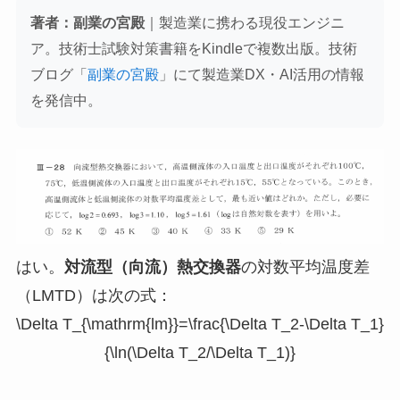
著者：副業の宮殿
｜製造業に携わる現役エンジニ
ア。技術士試験対策書籍をKindleで複数出版。技術
ブログ「
副業の宮殿
」にて製造業DX・AI活用の情報
を発信中。
はい。
対流型（向流）熱交換器
の対数平均温度差
（LMTD）は次の式：
\Delta T_{\mathrm{lm}}=\frac{\Delta T_2-\Delta T_1}
{\ln(\Delta T_2/\Delta T_1)}