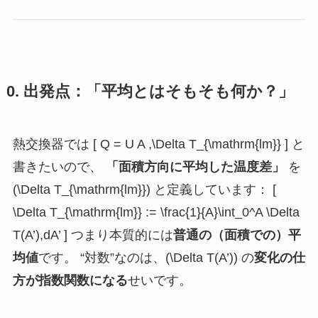
0. 出発点：「平均とはそもそも何か？」
熱交換器では [ Q = U A ,\Delta T_{\mathrm{lm}} ] と
書きたいので、
「面積方向に平均した温度差」
を
(\Delta T_{\mathrm{lm}}) と定義しています： [
\Delta T_{\mathrm{lm}} := \frac{1}{A}\int_0^A \Delta
T(A’),dA’ ] つまり本質的には
普通の（面積での）平
均値
です。 “対数”なのは、(\Delta T(A’)) の
変化の仕
方が指数関数になる
せいです。