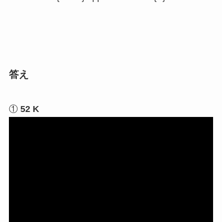
答え
①
52 K