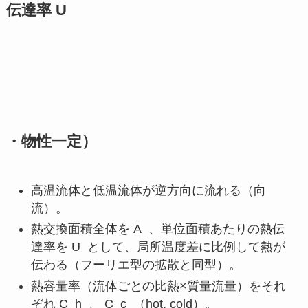
伝達率
U
・物性一定）
高温流体と低温流体が逆方向に流れる（向
流）。
熱交換面積全体を
A
、単位面積あたりの熱伝
達率を
U
として、局所温度差に比例して熱が
伝わる（フーリエ型の拡散と同型）。
熱容量率（流体ごとの比熱×質量流量）をそれ
ぞれ
C_h
、
C_c
（hot, cold）。