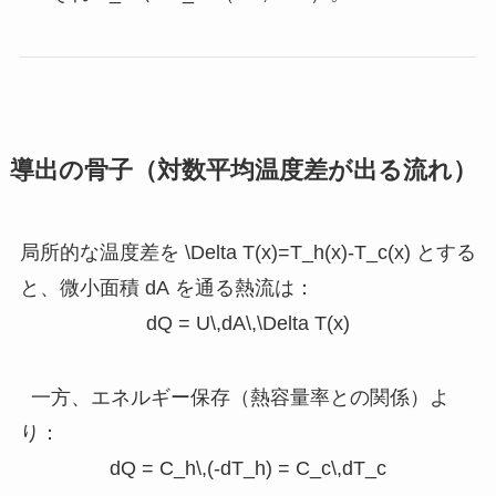
導出の骨子（対数平均温度差が出る流れ）
局所的な温度差を
\Delta T(x)=T_h(x)-T_c(x)
とする
と、微小面積
dA
を通る熱流は：
dQ = U\,dA\,\Delta T(x)
一方、エネルギー保存（熱容量率との関係）よ
り：
dQ = C_h\,(-dT_h) = C_c\,dT_c