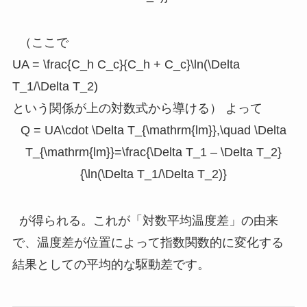
（ここで
UA = \frac{C_h C_c}{C_h + C_c}\ln(\Delta
T_1/\Delta T_2)
という関係が上の対数式から導ける） よって
Q = UA\cdot \Delta T_{\mathrm{lm}},\quad \Delta
T_{\mathrm{lm}}=\frac{\Delta T_1 – \Delta T_2}
{\ln(\Delta T_1/\Delta T_2)}
が得られる。これが「対数平均温度差」の由来
で、温度差が位置によって指数関数的に変化する
結果としての平均的な駆動差です。