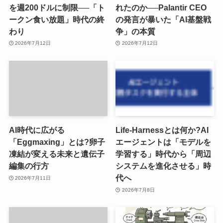
を週200ドルに制限──「ト
れたのか──Palantir CEO
ークン食い放題」時代の終
の発言が暴いた「AI基盤戦
わり
争」の本質
2026年7月12日
2026年7月12日
AI時代に広がる
Life-Harnessとは何か?AI
「Eggmaxing」とは?卵子
エージェントは「モデルを
凍結が変える未来と遺伝子
学習する」時代から「周辺
編集の行方
システムを進化させる」時
代へ
2026年7月11日
2026年7月8日