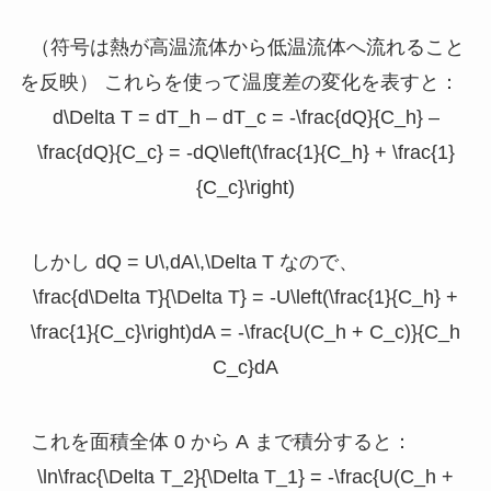
（符号は熱が高温流体から低温流体へ流れること
を反映） これらを使って温度差の変化を表すと：
d\Delta T = dT_h – dT_c = -\frac{dQ}{C_h} –
\frac{dQ}{C_c} = -dQ\left(\frac{1}{C_h} + \frac{1}
{C_c}\right)
しかし
dQ = U\,dA\,\Delta T
なので、
\frac{d\Delta T}{\Delta T} = -U\left(\frac{1}{C_h} +
\frac{1}{C_c}\right)dA = -\frac{U(C_h + C_c)}{C_h
C_c}dA
これを面積全体
0
から
A
まで積分すると：
\ln\frac{\Delta T_2}{\Delta T_1} = -\frac{U(C_h +