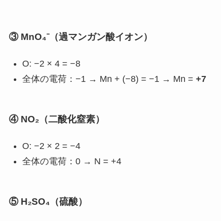
③ MnO₄⁻（過マンガン酸イオン）
O: −2 × 4 = −8
全体の電荷：−1 → Mn + (−8) = −1 → Mn =
+7
④ NO₂（二酸化窒素）
O: −2 × 2 = −4
全体の電荷：0 → N = +4
⑤ H₂SO₄（硫酸）