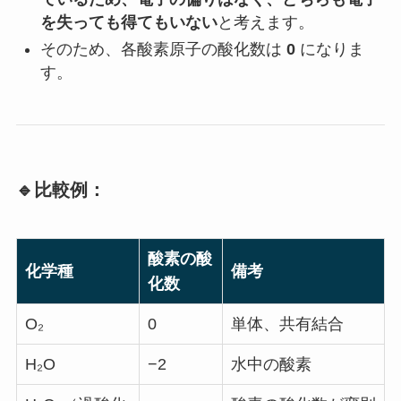
を失っても得てもいない
と考えます。
そのため、各酸素原子の酸化数は
0
になりま
す。
🔹比較例：
酸素の酸
化学種
備考
化数
O₂
0
単体、共有結合
H₂O
−2
水中の酸素