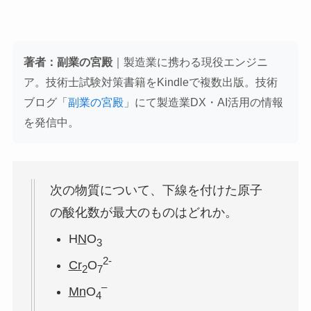
著者：副業の宮殿
｜製造業に携わる現役エンジニ
ア。技術士試験対策書籍をKindleで複数出版。技術
ブログ「
副業の宮殿
」にて製造業DX・AI活用の情報
を発信中。
次の物質について、下線を付けた原子
の酸化数が最大のものはどれか。
H
N
O
3
2-
Cr
O
2
7
–
Mn
O
4