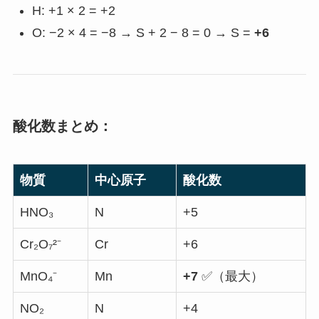
H: +1 × 2 = +2
O: −2 × 4 = −8 → S + 2 − 8 = 0 → S =
+6
酸化数まとめ：
物質
中心原子
酸化数
HNO₃
N
+5
Cr₂O₇²⁻
Cr
+6
MnO₄⁻
Mn
+7
✅（最大）
NO₂
N
+4