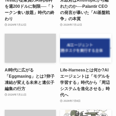
を週200ドルに制限──「ト
れたのか──Palantir CEO
ークン食い放題」時代の終
の発言が暴いた「AI基盤戦
わり
争」の本質
2026年7月12日
2026年7月12日
AI時代に広がる
Life-Harnessとは何か?AI
「Eggmaxing」とは?卵子
エージェントは「モデルを
凍結が変える未来と遺伝子
学習する」時代から「周辺
編集の行方
システムを進化させる」時
代へ
2026年7月11日
2026年7月8日