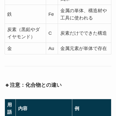
金属の単体、構造材や
鉄
Fe
工具に使われる
炭素（黒鉛やダ
C
炭素だけでできた構造
イヤモンド）
金
Au
金属元素が単体で存在
🔹注意：化合物との違い
用
内容
例
語