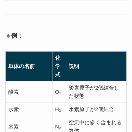
🔹例：
化
単体の名前
学
説明
式
酸素原子が2個結合し
酸素
O₂
た状態
水素
H₂
水素原子が2個結合
空気中に多く含まれる
窒素
N₂
気体