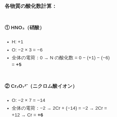
各物質の酸化数計算：
① HNO₃（硝酸）
H: +1
O: −2 × 3 = −6
全体の電荷：0 → N の酸化数 = 0 − (+1) − (−6)
=
+5
② Cr₂O₇²⁻（ニクロム酸イオン）
O: −2 × 7 = −14
全体の電荷：−2 → 2Cr + (−14) = −2 → 2Cr =
+12 → Cr =
+6