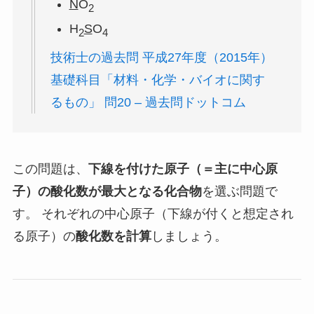
N
O
2
H
S
O
2
4
技術士の過去問 平成27年度（2015年）
基礎科目「材料・化学・バイオに関す
るもの」 問20 – 過去問ドットコム
この問題は、
下線を付けた原子（＝主に中心原
子）の酸化数が最大となる化合物
を選ぶ問題で
す。 それぞれの中心原子（下線が付くと想定され
る原子）の
酸化数を計算
しましょう。