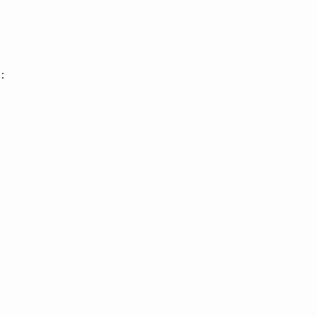
：
）
）