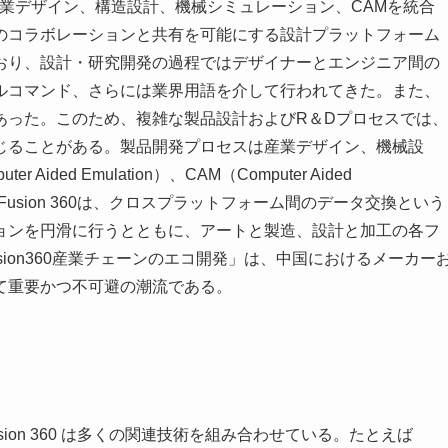
360は、産業デザイン、構造設計、機械シミュレーション、CAMを統合
のコラボレーションと共有を可能にする設計プラットフォーム
おり、設計・研究開発の過程ではデザイナーとエンジニア間の
ルコマンド、さらには業界用語を介して行われてきた。また、
あった。このため、複雑な製品設計およびR＆Dプロセスでは、
じることがある。製品開発プロセスは産業デザイン、機械設
ded Emulation）、CAM（Computer Aided
る。Fusion 360は、クロスプラットフォーム間のデータ交換という
ョンを円滑に行うとともに、アートと製造、設計と加工の各フ
ion360産業チェーンのエコ開発」は、中国におけるメーカー
て重要かつ不可避の潮流である。
sion 360 は多くの関連技術を組み合わせている。たとえば