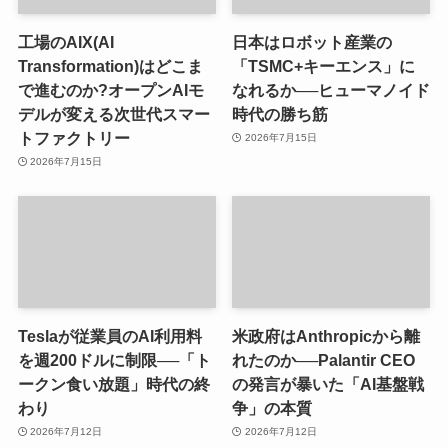
工場のAIX(AI
日本はロボット産業の
Transformation)はどこま
「TSMC+キーエンス」に
で進むのか?オープンAIモ
なれるか──ヒューマノイド
デルが変える次世代スマー
時代の勝ち筋
トファクトリー
2026年7月15日
2026年7月15日
Teslaが従業員のAI利用料
米政府はAnthropicから離
を週200ドルに制限──「ト
れたのか──Palantir CEO
ークン食い放題」時代の終
の発言が暴いた「AI基盤戦
わり
争」の本質
2026年7月12日
2026年7月12日