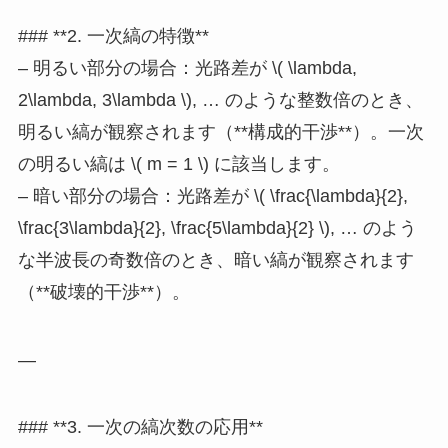
### **2. 一次縞の特徴**
– 明るい部分の場合：光路差が \( \lambda,
2\lambda, 3\lambda \), … のような整数倍のとき、
明るい縞が観察されます（**構成的干渉**）。一次
の明るい縞は \( m = 1 \) に該当します。
– 暗い部分の場合：光路差が \( \frac{\lambda}{2},
\frac{3\lambda}{2}, \frac{5\lambda}{2} \), … のよう
な半波長の奇数倍のとき、暗い縞が観察されます
（**破壊的干渉**）。
—
### **3. 一次の縞次数の応用**