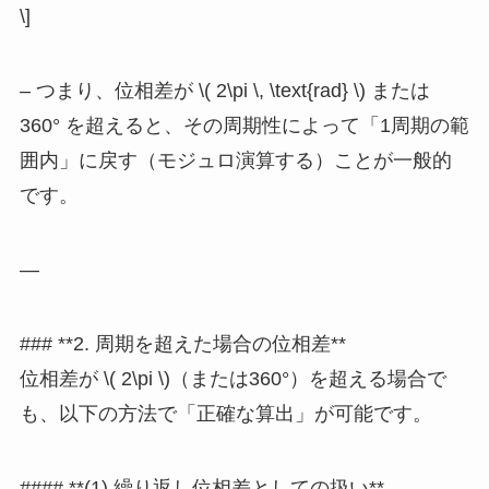
\]
– つまり、位相差が \( 2\pi \, \text{rad} \) または
360° を超えると、その周期性によって「1周期の範
囲内」に戻す（モジュロ演算する）ことが一般的
です。
—
### **2. 周期を超えた場合の位相差**
位相差が \( 2\pi \)（または360°）を超える場合で
も、以下の方法で「正確な算出」が可能です。
#### **(1) 繰り返し位相差としての扱い**