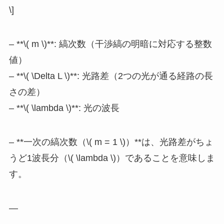
\]
– **\( m \)**: 縞次数（干渉縞の明暗に対応する整数
値）
– **\( \Delta L \)**: 光路差（2つの光が通る経路の長
さの差）
– **\( \lambda \)**: 光の波長
– **一次の縞次数（\( m = 1 \)）**は、光路差がちょ
うど1波長分（\( \lambda \)）であることを意味しま
す。
—