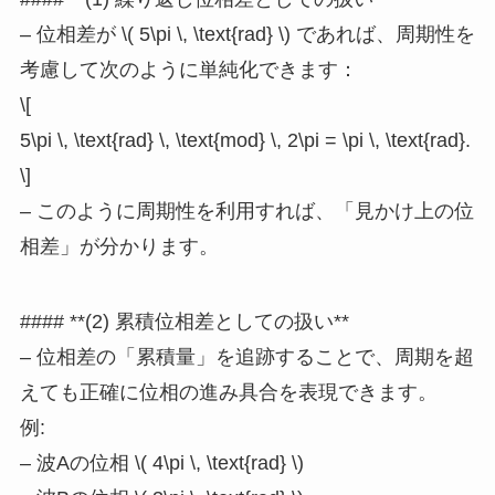
– 位相差が \( 5\pi \, \text{rad} \) であれば、周期性を
考慮して次のように単純化できます：
\[
5\pi \, \text{rad} \, \text{mod} \, 2\pi = \pi \, \text{rad}.
\]
– このように周期性を利用すれば、「見かけ上の位
相差」が分かります。
#### **(2) 累積位相差としての扱い**
– 位相差の「累積量」を追跡することで、周期を超
えても正確に位相の進み具合を表現できます。
例:
– 波Aの位相 \( 4\pi \, \text{rad} \)