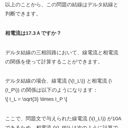
以上のことから、この問題の結線はデルタ結線と
判断できます。
相電流は17.3Ａですか？
デルタ結線の三相回路において、線電流と相電流
の関係を使って計算することができます。
デルタ結線の場合、線電流 (\(I_L\)) と相電流 (\
(I_P\)) の関係は以下のようになります：
\[ I_L = \sqrt{3} \times I_P \]
ここで、問題文で与えられた線電流 (\(I_L\)) が10A
であるため、相電流 (\(I_P\)) は次のように計算で