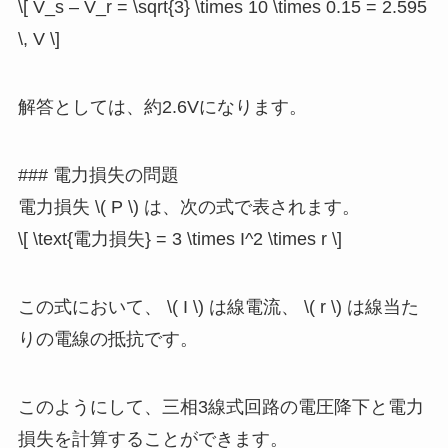
\[ V_s – V_r = \sqrt{3} \times 10 \times 0.15 = 2.595
\, V \]
解答としては、約2.6Vになります。
### 電力損失の問題
電力損失 \( P \) は、次の式で表されます。
\[ \text{電力損失} = 3 \times I^2 \times r \]
この式において、 \( I \) は線電流、 \( r \) は線当た
りの電線の抵抗です。
このようにして、三相3線式回路の電圧降下と電力
損失を計算することができます。