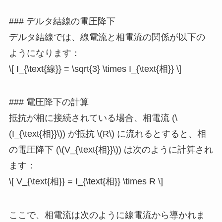
### デルタ結線の電圧降下
デルタ結線では、線電流と相電流の関係が以下の
ようになります：
\[ I_{\text{線}} = \sqrt{3} \times I_{\text{相}} \]
### 電圧降下の計算
抵抗が相に接続されている場合、相電流 (\
(I_{\text{相}}\)) が抵抗 \(R\) に流れるとすると、相
の電圧降下 (\(V_{\text{相}}\)) は次のように計算され
ます：
\[ V_{\text{相}} = I_{\text{相}} \times R \]
ここで、相電流は次のように線電流から導かれま