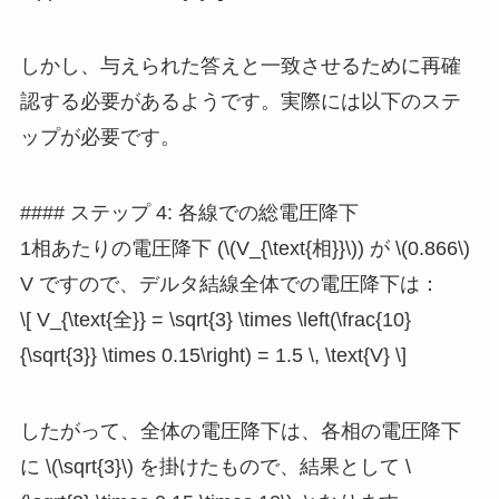
しかし、与えられた答えと一致させるために再確
認する必要があるようです。実際には以下のステ
ップが必要です。
#### ステップ 4: 各線での総電圧降下
1相あたりの電圧降下 (\(V_{\text{相}}\)) が \(0.866\)
V ですので、デルタ結線全体での電圧降下は：
\[ V_{\text{全}} = \sqrt{3} \times \left(\frac{10}
{\sqrt{3}} \times 0.15\right) = 1.5 \, \text{V} \]
したがって、全体の電圧降下は、各相の電圧降下
に \(\sqrt{3}\) を掛けたもので、結果として \