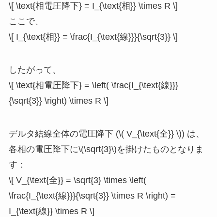
\[ \text{相電圧降下} = I_{\text{相}} \times R \]
ここで、
\[ I_{\text{相}} = \frac{I_{\text{線}}}{\sqrt{3}} \]
したがって、
\[ \text{相電圧降下} = \left( \frac{I_{\text{線}}}
{\sqrt{3}} \right) \times R \]
デルタ結線全体の電圧降下 (\( V_{\text{全}} \)) は、
各相の電圧降下に\(\sqrt{3}\)を掛けたものとなりま
す：
\[ V_{\text{全}} = \sqrt{3} \times \left(
\frac{I_{\text{線}}}{\sqrt{3}} \times R \right) =
I_{\text{線}} \times R \]