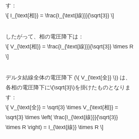
す：
\[ I_{\text{相}} = \frac{I_{\text{線}}}{\sqrt{3}} \]
したがって、相の電圧降下は：
\[ V_{\text{相}} = \frac{I_{\text{線}}}{\sqrt{3}} \times R
\]
デルタ結線全体の電圧降下 (\( V_{\text{全}} \)) は、
各相の電圧降下に\(\sqrt{3}\)を掛けたものとなりま
す：
\[ V_{\text{全}} = \sqrt{3} \times V_{\text{相}} =
\sqrt{3} \times \left( \frac{I_{\text{線}}}{\sqrt{3}}
\times R \right) = I_{\text{線}} \times R \]