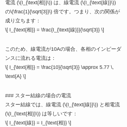
電流 (\(I_{\text{相}}\)) は、線電流 (\(I_{\text{線}}\))
の\(\frac{1}{\sqrt{3}}\) 倍です。つまり、次の関係が
成り立ちます：
\[ I_{\text{相}} = \frac{I_{\text{線}}}{\sqrt{3}} \]
このため、線電流が10Aの場合、各相のインピーダ
ンスに流れる電流は：
\[ I_{\text{相}} = \frac{10}{\sqrt{3}} \approx 5.77 \,
\text{A} \]
### スター結線の場合の電流
スター結線では、線電流 (\(I_{\text{線}}\)) と相電流
(\(I_{\text{相}}\)) は等しいです：
\[ I_{\text{線}} = I_{\text{相}} \]