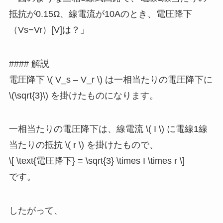
抵抗が0.15Ω、線電流が10Aのとき、電圧降下
（Vs−Vr）[V]は？」
#### 解説
電圧降下 \( V_s – V_r \) は一相当たりの電圧降下に
\(\sqrt{3}\) を掛けたものになります。
一相当たりの電圧降下は、線電流 \( I \) に電線1線
当たりの抵抗 \( r \) を掛けたもので、
\[ \text{電圧降下} = \sqrt{3} \times I \times r \]
です。
したがって、