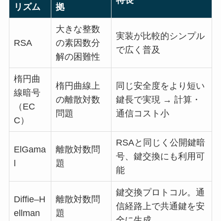
リズム
拠
大きな整数
実装が比較的シンプル
RSA
の素因数分
で広く普及
解の困難性
楕円曲
楕円曲線上
同じ安全度をより短い
線暗号
の離散対数
鍵長で実現 → 計算・
（EC
問題
通信コスト小
C）
RSAと同じく公開鍵暗
ElGama
離散対数問
号、鍵交換にも利用可
l
題
能
鍵交換プロトコル。通
Diffie–H
離散対数問
信経路上で共通鍵を安
ellman
題
全に生成