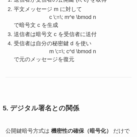
平文メッセージ
m
に対して
c \;=\; m^e \bmod n
で暗号文
c
を生成
送信者は暗号文
c
を受信者に送付
受信者は自分の秘密鍵
d
を使い
m \;=\; c^d \bmod n
で元のメッセージを復元
5. デジタル署名との関係
公開鍵暗号方式は
機密性の確保（暗号化）
だけで