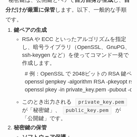
秘密鍵は、公開鍵とペアで
自分自身が生成
し、
自
分だけが厳重に保管
します。以下、一般的な手順
です。
鍵ペアの生成
RSA や ECC といったアルゴリズムを指定
し、暗号ライブラリ（OpenSSL、GnuPG、
ssh-keygen など）を使ってコマンド一発で
作成します。
# 例：OpenSSL で 2048ビットの RSA 鍵ペ
openssl genpkey -algorithm RSA -pkeyopt rsa
このとき出力される
private_key.pem
が「秘密鍵」、
が
public_key.pem
「公開鍵」です。
秘密鍵の保管
ソフトウェア保護
：