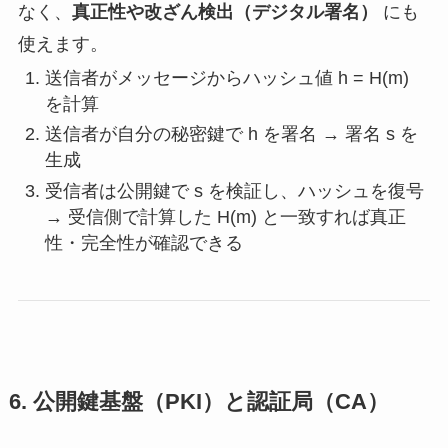
なく、
真正性や改ざん検出（デジタル署名）
にも
使えます。
送信者がメッセージからハッシュ値
h = H(m)
を計算
送信者が自分の秘密鍵で
h
を署名 → 署名
s
を
生成
受信者は公開鍵で
s
を検証し、ハッシュを復号
→ 受信側で計算した
H(m)
と一致すれば真正
性・完全性が確認できる
6. 公開鍵基盤（PKI）と認証局（CA）