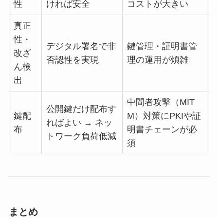
性
ければ安全
コストが大きい
真正
性・
デジタル署名で非
鍵管理・証明書管
改ざ
否認性を実現
理の運用が煩雑
ん検
出
中間者攻撃（MIT
公開鍵だけ配布す
鍵配
M）対策にPKIや証
ればよい → ネッ
布
明書チェーンが必
トワーク負荷低減
須
まとめ