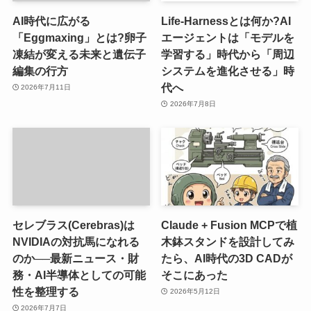
AI時代に広がる
Life-Harnessとは何か?AI
「Eggmaxing」とは?卵子
エージェントは「モデルを
凍結が変える未来と遺伝子
学習する」時代から「周辺
編集の行方
システムを進化させる」時
代へ
2026年7月11日
2026年7月8日
セレブラス(Cerebras)は
Claude + Fusion MCPで植
NVIDIAの対抗馬になれる
木鉢スタンドを設計してみ
のか──最新ニュース・財
たら、AI時代の3D CADが
務・AI半導体としての可能
そこにあった
性を整理する
2026年5月12日
2026年7月7日