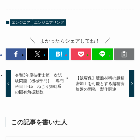
エンジニア
エンジニアリング
よかったらシェアしてね！
令和3年度技術士第一次試
【飯塚保】硬脆材料の超精
験問題［機械部門］ 専門
密加工を可能とする超精密
科目Ⅲ-16 ねじり振動系
旋盤の開発 製作関連
の固有角振動数
この記事を書いた人