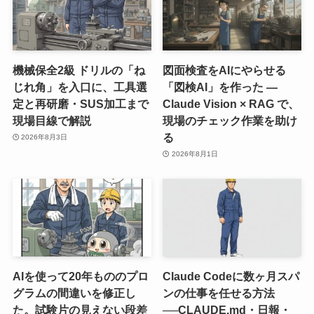
機械保全2級 ドリルの「ね
図面検査をAIにやらせる
じれ角」を入口に、工具選
「図検AI」を作った ―
定と再研磨・SUS加工まで
Claude Vision × RAG で、
現場目線で解説
現場のチェック作業を助け
る
2026年8月3日
2026年8月1日
AIを使って20年もののプロ
Claude Codeに数ヶ月スパ
グラムの間違いを修正し
ンの仕事を任せる方法
た。試験片の見えない段差
──CLAUDE.md・日報・