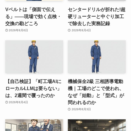
Vベルトは「側面で伝え
センタードリルが折れた!超
る」——現場で効く点検・
硬リューターと中ぐり加工
交換の勘どころ
で除去した実務記録
2026年8月6日
2026年8月4日
【自己検証】「町工場AIに
機械保全2級 三相誘導電動
ローカルLLMは要らない」
機｜工場のどこで使われ、
は、2週間で覆ったのか
なぜ「始動」と「型式」が
問われるのか
2026年8月4日
2026年8月3日