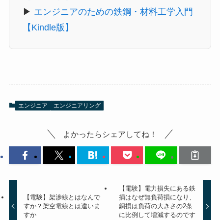
▶
エンジニアのための鉄鋼・材料工学入門
【Kindle版】
エンジニア
エンジニアリング
よかったらシェアしてね！
【電験】電力損失にある鉄
【電験】架渉線とはなんで
損はなぜ無負荷損になり、
すか？架空電線とは違いま
銅損は負荷の大きさの2条
すか
に比例して増減するのです