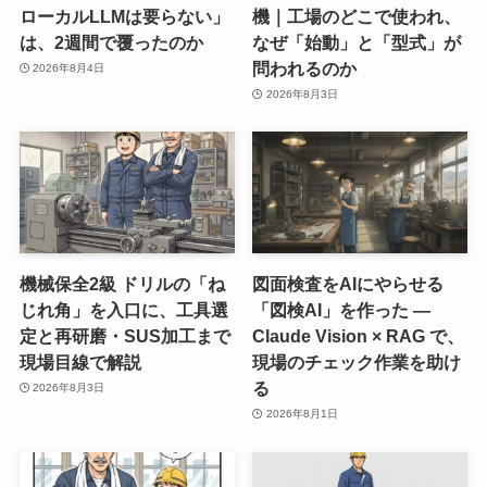
ローカルLLMは要らない」
機｜工場のどこで使われ、
は、2週間で覆ったのか
なぜ「始動」と「型式」が
問われるのか
2026年8月4日
2026年8月3日
機械保全2級 ドリルの「ね
図面検査をAIにやらせる
じれ角」を入口に、工具選
「図検AI」を作った ―
定と再研磨・SUS加工まで
Claude Vision × RAG で、
現場目線で解説
現場のチェック作業を助け
る
2026年8月3日
2026年8月1日