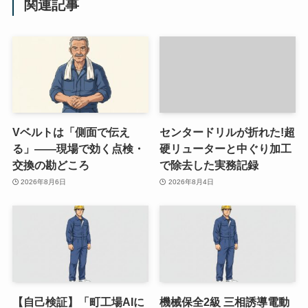
関連記事
Vベルトは「側面で伝え
センタードリルが折れた!超
る」——現場で効く点検・
硬リューターと中ぐり加工
交換の勘どころ
で除去した実務記録
2026年8月6日
2026年8月4日
【自己検証】「町工場AIに
機械保全2級 三相誘導電動