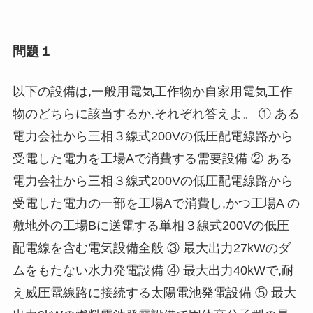
問題１
以下の設備は,一般用電気工作物か自家用電気工作
物のどちらに該当するか,それぞれ答えよ。 ① ある
電力会社から三相３線式200Vの低圧配電線路から
受電した電力を工場Aで消費する需要設備 ② ある
電力会社から三相３線式200Vの低圧配電線路から
受電した電力の一部を工場Aで消費し,かつ工場A の
敷地外の工場Bに送電する単相３線式200Vの低圧
配電線を含む電気設備全般 ③ 最大出力27kWのダ
ムをもたない水力発電設備 ④ 最大出力40kWで,耐
え威圧電線路に接続する太陽電池発電設備 ⑤ 最大