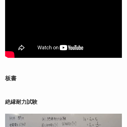
板書
絶縁耐力試験