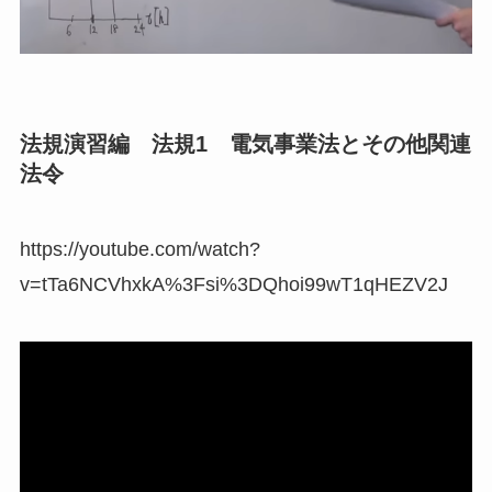
法規演習編 法規1 電気事業法とその他関連
法令
https://youtube.com/watch?
v=tTa6NCVhxkA%3Fsi%3DQhoi99wT1qHEZV2J