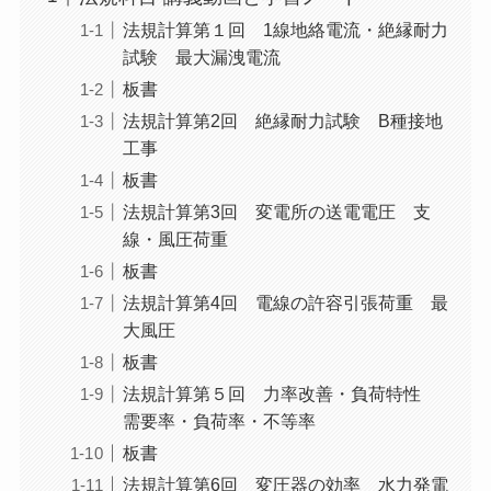
法規計算第１回 1線地絡電流・絶縁耐力
試験 最大漏洩電流
板書
法規計算第2回 絶縁耐力試験 B種接地
工事
板書
法規計算第3回 変電所の送電電圧 支
線・風圧荷重
板書
法規計算第4回 電線の許容引張荷重 最
大風圧
板書
法規計算第５回 力率改善・負荷特性
需要率・負荷率・不等率
板書
法規計算第6回 変圧器の効率 水力発電