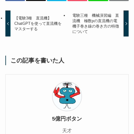
電験三種 機械演習編 直
【電験3種 直流機】
流機 極数pの直流機の電
ChatGPTを使って直流機を
機子巻き線の巻き方の特徴
マスターする
について
この記事を書いた人
5億円ボタン
天才